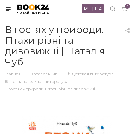
0
RU
|
UA
В гостях у природи.
Птахи різні та
дивовижні | Наталія
Чуб
—
—
—
Главная
Каталог книг
👨 Детская литература
—
📘 Познавательная литература
В гостях у природи. Птахи різні та дивовижні