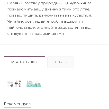
Серія «В гостях у природи» - Ця чудо-книга
познайомить вашу дитину з тими, хто літає,
повзає, пищить, дзижчить і навіть кусається.
Читайте, розглядайте, робіть відкриття. І,
найголовніше, отримуйте задоволення від
спілкування з вашими дітьми.
ЧИТАТЬ ОТРЫВОК
ОТЗЫВЫ
Рекомендуем