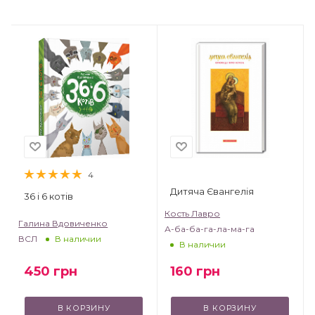
4
Дитяча Євангелія
36 і 6 котів
Кость Лавро
Галина Вдовиченко
А-ба-ба-га-ла-ма-га
ВСЛ
В наличии
В наличии
450
грн
160
грн
В КОРЗИНУ
В КОРЗИНУ