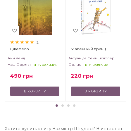
2
Джерело
Маленький принц
т
Айн Ренд
Антуан де Сент-Екзюпері
Наш Формат
Фолио
В наличии
В наличии
490
грн
220
грн
В КОРЗИНУ
В КОРЗИНУ
Хотите купить книгу Вахмістр Штудер? В интернет-