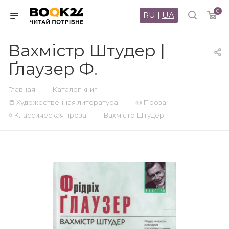
0
RU
|
UA
Вахмістр Штудер |
Ґлаузер Ф.
—
—
Главная
Каталог книг
—
—
📒 Художественная литература
📜 Проза
—
⭐ Классическая проза
Вахмістр Штудер