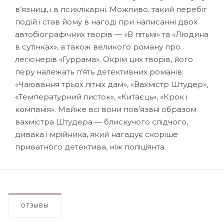
в’язниці, і в психлікарні. Можливо, такий перебіг
подій і став йому в нагоді при написанні двох
автобіографічних творів — «В пітьмі» та «Людина
в сутінках», а також великого роману про
легіонерів «Гуррама». Окрім цих творів, його
перу належать п’ять детективних романів:
«Чаювання трьох літніх дам», «Вахмістр Штудер»,
«Температурний листок», «Китаєць», «Крок і
компанія». Майже всі вони пов’язані образом
вахмістра Штудера — блискучого слідчого,
дивака і мрійника, який нагадує скоріше
приватного детектива, ніж поліціянта.
ОТЗЫВЫ