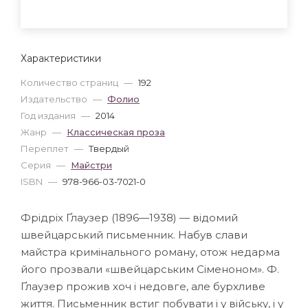
Характеристики
Количество страниц
—
192
Издательство
—
Фолио
Год издания
—
2014
Жанр
—
Классическая проза
Переплет
—
Твердый
Серия
—
Майстри
ISBN
—
978-966-03-7021-0
Фрідріх Ґлаузер (1896—1938) — відомий
швейцарський письменник. Набув слави
майстра кримінального роману, отож недарма
його прозвали «швейцарським Сіменоном». Ф.
Ґлаузер прожив хоч і недовге, але бурхливе
життя. Письменник встиг побувати і у війську, і у