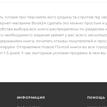
ть. Історія про Черчилля, його родину та спротив під ча
нтернет-магазине Book24 сделать это можно простым и
добства выбора все книги распределены по разделам 
ск необходимого издания займет у вас всего несколько
одержанием книги, почитать отзывы покупателей и про
нтируем. Отправляем Новой Почтой книги во все город
т 1-5 дней. У нас выгодные условия продажи, в чем вы
ИНФОРМАЦИЯ
ПОМОЩЬ
График работы
Условия оп