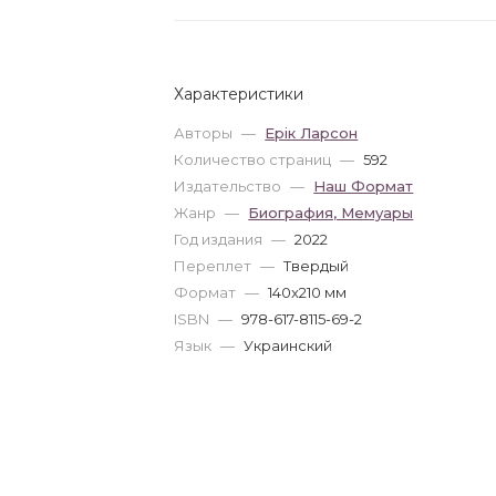
Характеристики
Авторы
—
Ерік Ларсон
Количество страниц
—
592
Издательство
—
Наш Формат
Жанр
—
Биография, Мемуары
Год издания
—
2022
Переплет
—
Твердый
Формат
—
140x210 мм
ISBN
—
978-617-8115-69-2
Язык
—
Украинский