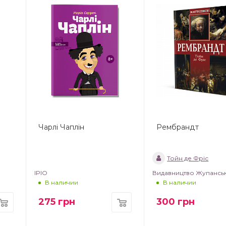
Чарлі Чаплін
Рембрандт
Тойн де Фріс
IPIO
Видавництво Жупансь
В наличии
В наличии
275
грн
300
грн