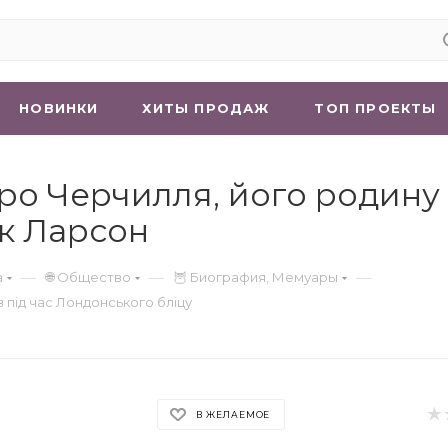
НОВИНКИ
ХИТЫ ПРОДАЖ
ТОП ПРОЕКТЫ
 про Черчилля, його родину 
ік Ларсон
—
—
—
а
🌐 Общество
🦉 Биография, Мемуары
в під час Лондонського бліцу
В ЖЕЛАЕМОЕ