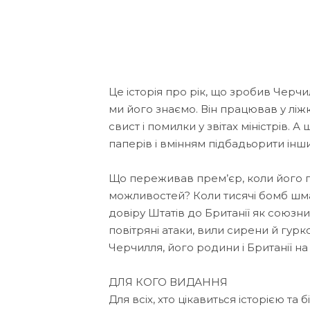
Це історія про рік, що зробив Чер
ми його знаємо. Він працював у ліжк
свист і помилки у звітах міністрів. 
паперів і вмінням підбадьорити інших
Що переживав прем’єр, коли його 
можливостей? Коли тисячі бомб шмат
довіру Штатів до Британії як союзни
повітряні атаки, вили сирени й гур
Черчилля, його родини і Британії на 
ДЛЯ КОГО ВИДАННЯ
Для всіх, хто цікавиться історією т