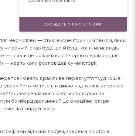
Детальнее о доставке
СООБЩИТЬ О ПОСТУПЛЕНИИ
чилля Черчиллем — отим ексцентричним генієм, яким
у чи ванній, спав будь-де й будь-коли, ненавидів
А ще — ніколи не розлучався із чорною валізою для
 — навіть коли розповідав сумні історії.
переповнювало дражливе передчуття труднощів і
ували його місто, а він ціною надзусиль вигризав
ка? Як реагувала його сім’я, коли торохтіли
котіли бомбардувальники? Це емоційна історія
помежів’ї миру й війни.
а біографіями відомих людей, зокрема Вінстона