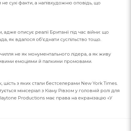
и не сухі факти, а напівхудожню оповідь, що
А
адже описує реалії Британії під час війни: що
а, як вдалося об’єднати суспільство тощо.
рчилля не як монументального лідера, а як живу
живими емоціями й палкими промовами.
 шість з яких стали бестселерами New York Times.
тується мінісеріал з Кіану Рівзом у головній ролі для
laytone Productions має права на екранізацію «У