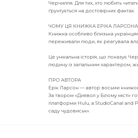
Черчилля. Для тих, хто любить читат
ґрунтується на достовірних фактах.
ЧОМУ ЦЯ КНИЖКА ЕРІКА ЛАРСОН
Книжка особливо близька українцям, 
переживали люди, як реагувала влад
Це унікальна історія, що показує Че
людину із запальним характером, 
ПРО АВТОРА
Ерік Ларсон — автор восьми книжок,
За твором «Диявол у Білому місті» го
платформи Hulu, а StudioCanal and P
саду чудовиськ».