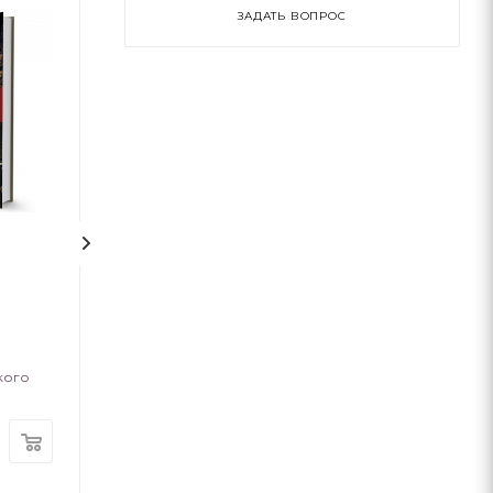
ЗАДАТЬ ВОПРОС
Блез Паскаль
Маргарет Тетче
Ольга Опанасенко
Ірина Костюче
кого
IPIO
IPIO
В наличии
В наличии
165
грн
165
грн