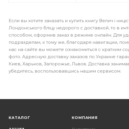
Если вы хотите заказать и купить книгу Велич і ниціс
Лондонського бліцу недорого с доставкой, то в и
способом, оформив заказ в режиме онлайн. Для у
подразделам, к тому же, благодаря навигации, пои
нас на сайте вы можете ознакомиться с кратким с
фото. Адресную доставку заказов по Украине гара
Киев, Харьков, Запорожье, Львов. Доставка занимае
убедитесь, воспользовавшись нашим сервисом.
КАТАЛОГ
КОМПАНИЯ
АКЦИИ
О компании