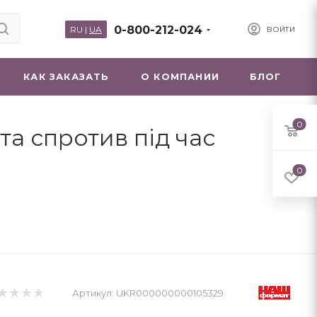
0-800-212-024
RU
|
UA
ВОЙТИ
КАК ЗАКАЗАТЬ
О КОМПАНИИ
БЛОГ
0
та спротив під час
0
Артикул:
UKR000000000105329