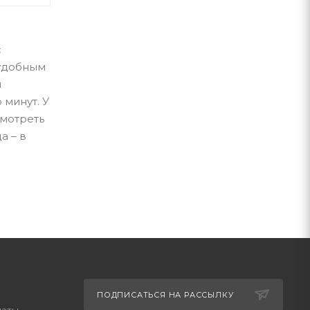
с
 удобным
и
 минут. У
смотреть
а – в
ПОДПИСАТЬСЯ НА РАССЫЛКУ
латы