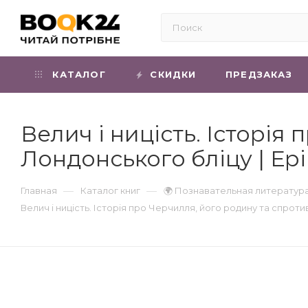
КАТАЛОГ
СКИДКИ
ПРЕДЗАКАЗ
Велич і ницість. Історія
Лондонського бліцу | Ер
—
—
Главная
Каталог книг
🌍 Познавательная литератур
Велич і ницість. Історія про Черчилля, його родину та спроти