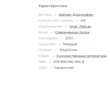
Характеристики
Авторы
—
Вайнер Дженнифер
Количество страниц
—
416
Издательство
—
Vivat, Pelican
Жанр
—
Современная проза
Год издания
—
2023
Переплет
—
Твердый
Формат
—
135x205 мм
Серия
—
Художественная литература
ISBN
—
978-966-982-994-8
Язык
—
Украинский