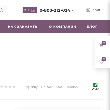
0-800-212-024
RU
|
UA
ВОЙТИ
КАК ЗАКАЗАТЬ
О КОМПАНИИ
БЛОГ
0
0
Артикул:
UKR000000000106156