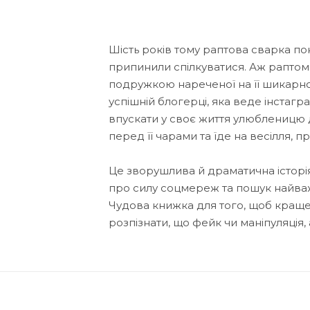
Шість років тому раптова сварка по
припинили спілкуватися. Аж раптом
подружкою нареченої на її шикарному
успішній блогерці, яка веде інстаг
впускати у своє життя улюбленицю 
перед її чарами та їде на весілля, п
Це зворушлива й драматична історія
про силу соцмереж та пошук найваж
Чудова книжка для того, щоб краще з
розпізнати, що фейк чи маніпуляція,