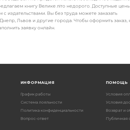
редлагаем книгу Велике літо недорого. Доступные цен
м с издательствами. Вы без труда можете заказать
Днепр, Львов и другие города. Чтобы оформить заказ,
полнить заявку онлайн.
ИНФОРМАЦИЯ
ПОМОЩЬ
График работы
Условия оп
Система лояльности
Условия до
Политика конфиденциальности
Возврат и 
Вопрос-ответ
Публичная 