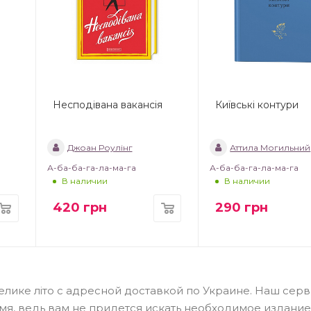
Несподівана вакансія
Київські контури
Джоан Роулінг
Аттила Могильний
А-ба-ба-га-ла-ма-га
А-ба-ба-га-ла-ма-га
В наличии
В наличии
420
грн
290
грн
лике літо с адресной доставкой по Украине. Наш серви
я, ведь вам не придется искать необходимое издание