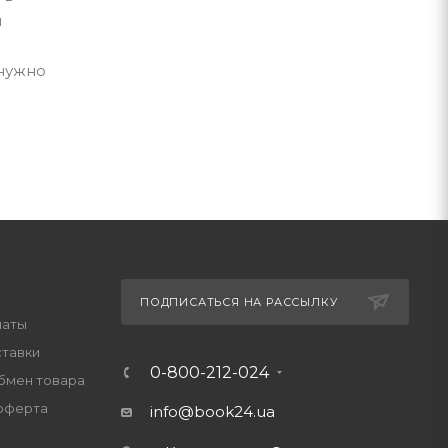
ы
 нужно
ПОДПИСАТЬСЯ НА РАССЫЛКУ
латы
ставки
0-800-212-024
обмен товара
оферта
info@book24.ua