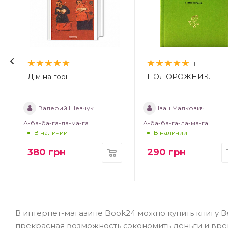
1
1
Дім на горі
ПОДОРОЖНИК.
Валерий Шевчук
Іван Малкович
А-ба-ба-га-ла-ма-га
А-ба-ба-га-ла-ма-га
В наличии
В наличии
380
грн
290
грн
В интернет-магазине Book24 можно купить книгу Ве
прекрасная возможность сэкономить деньги и врем