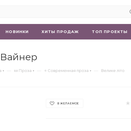
НОВИНКИ
ХИТЫ ПРОДАЖ
ТОП ПРОЕКТЫ
р Вайнер
—
—
—
а
📜 Проза
⭐ Современная проза
Велике літо
В ЖЕЛАЕМОЕ