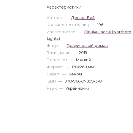
Характеристики
Авторы
—
Деніел Вей
Количество страниц
—
196
Издательство
—
Північні вогні (Northern
Lights)
Жанр
—
Графический роман
Год издания
—
2019
Переплет
—
Мягкий
Формат
—
170x260 мм
Серия
—
Веном
ISBN
—
978-966-97899-3-8
Язык
—
Украинский