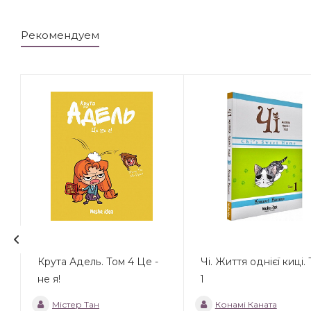
Рекомендуем
Крута Адель. Том 4 Це -
Чі. Життя однієї киці.
не я!
1
Містер Тан
Конамі Каната