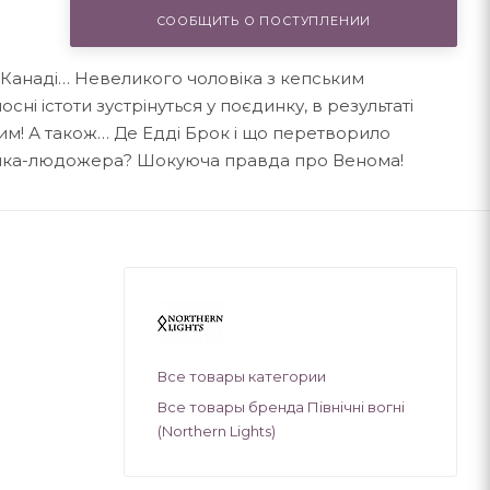
СООБЩИТЬ О ПОСТУПЛЕНИИ
й Канаді… Невеликого чоловіка з кепським
ні істоти зустрінуться у поєдинку, в результаті
им! А також… Де Едді Брок і що перетворило
іяка-людожера? Шокуюча правда про Венома!
Все товары категории
Все товары бренда Північні вогні
(Northern Lights)