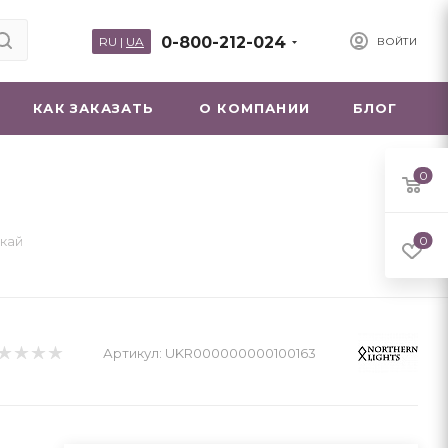
0-800-212-024
RU
|
UA
ВОЙТИ
КАК ЗАКАЗАТЬ
О КОМПАНИИ
БЛОГ
0
ікай
0
Артикул:
UKR000000000100163