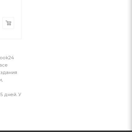
Nasha Idea
Nasha Idea
В наличии
В наличии
230
грн
390
грн
Book24
все
издания
и,
5 дней. У