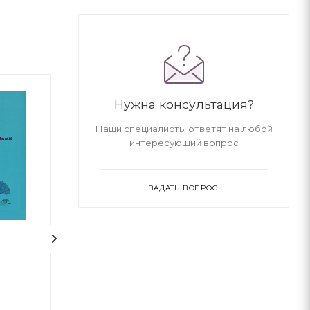
Нужна консультация?
Наши специалисты ответят на любой
интересующий вопрос
ЗАДАТЬ ВОПРОС
и
Зук Том 2 “Небезпечна
Щоденники Ви
для суспільства”
Таємнича книга.
Серж Блок
Жоріс Шамбл