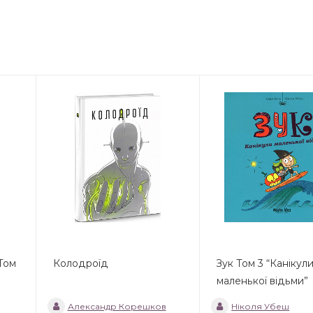
 Том
Колодроїд
Зук Том 3 “Канікул
маленької відьми”
Александр Корешков
Ніколя Убеш