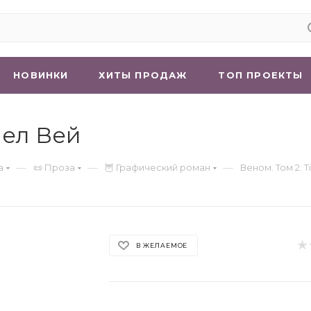
НОВИНКИ
ХИТЫ ПРОДАЖ
ТОП ПРОЕКТЫ
іел Вей
—
—
—
а
📜 Проза
🦉 Графический роман
Веном. Том 2. Т
В ЖЕЛАЕМОЕ