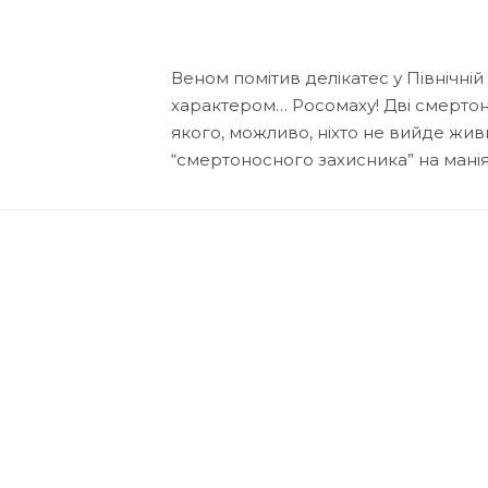
Веном помітив делікатес у Північні
характером… Росомаху! Дві смертонос
якого, можливо, ніхто не вийде жив
“смертоносного захисника” на ман