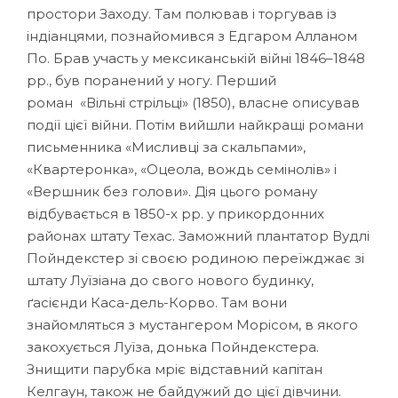
простори Заходу. Там полював і торгував із
індіанцями, познайомився з Едгаром Алланом
По. Брав участь у мексиканській війні 1846–1848
рр., був поранений у ногу. Перший
роман «Вільні стрільці» (1850), власне описував
події цієї війни. Потім вийшли найкращі романи
письменника «Мисливці за скальпами»,
«Квартеронка», «Оцеола, вождь семінолів» і
«Вершник без голови». Дія цього роману
відбувається в 1850-х рр. у прикордонних
районах штату Техас. Заможний плантатор Вудлі
Пойндекстер зі своєю родиною переїжджає зі
штату Луїзіана до свого нового будинку,
ґасієнди Каса-дель-Корво. Там вони
знайомляться з мустангером Морісом, в якого
закохується Луїза, донька Пойндекстера.
Знищити парубка мріє відставний капітан
Келгаун, також не байдужий до цієї дівчини.