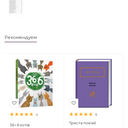
Рекомендуем
4
6
Триста поезій
36 і 6 котів