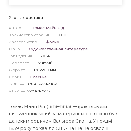
Характеристики
Авторы
—
Томас Майн Рід
Количество страниц
—
608
Издательство
—
Фолио
Жанр
—
Художественная литература
Год издания
—
2024
Переплет
—
Мягкий
Формат
—
130x200 мм
Серия
—
Класика
ISBN
—
978-617-551-416-0
Язык
—
Украинский
Томас Майн Рід (1818–1883) — ірландський
письменник, який за материнською лінією був
далеким родичем Вальтера Скотта. У грудні
1839 року поїхав до США на ще не освоєні