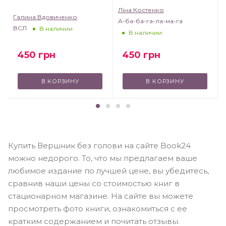
Ліна Костенко
Галина Вдовиченко
А-ба-ба-га-ла-ма-га
ВСЛ
В наличии
В наличии
450
грн
450
грн
В КОРЗИНУ
В КОРЗИНУ
Купить Вершник без голови на сайте Book24
можно недорого. То, что мы предлагаем ваше
любимое издание по лучшей цене, вы убедитесь,
сравнив наши цены со стоимостью книг в
стационарном магазине. На сайте вы можете
просмотреть фото книги, ознакомиться с ее
кратким содержанием и почитать отзывы.