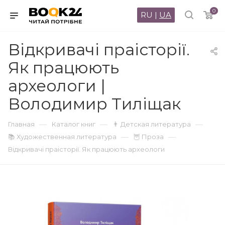
0
RU
|
UA
Відкривачі праісторії.
Як працюють
археологи |
Володимир Тиліщак
—
—
—
Главная
Каталог книг
👨 Детская литература
—
—
📚 Художественная литература
🦉 Проза
Відкривачі праісторії. Як працюють археологи