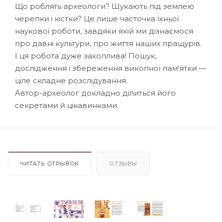
Що роблять археологи? Шукають під землею
черепки і кістки? Це лише часточка їхньої
наукової роботи, завдяки якій ми дізнаємося
про давні культури, про життя наших пращурів.
І ця робота дуже захоплива! Пошук,
дослідження і збереження викопної пам'ятки —
ціле складне розслідування.
Автор-археолог докладно ділиться його
секретами й цікавинками.
ЧИТАТЬ ОТРЫВОК
ОТЗЫВЫ