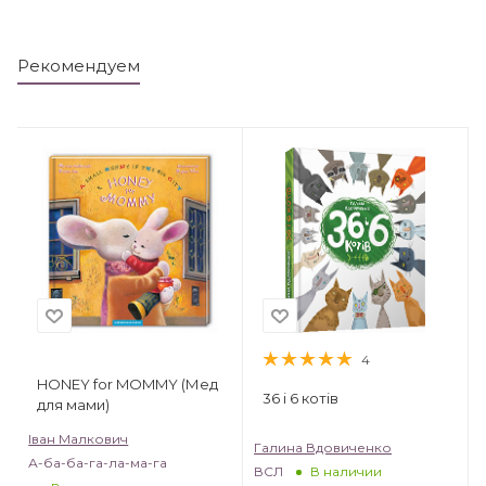
Рекомендуем
4
HONEY for MOMMY (Мед
36 і 6 котів
для мами)
Іван Малкович
Галина Вдовиченко
А-ба-ба-га-ла-ма-га
ВСЛ
В наличии