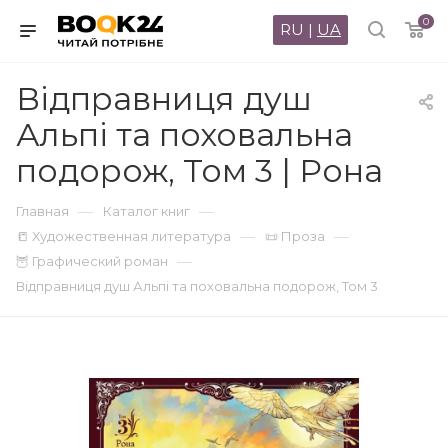
0
RU
|
UA
Відправниця душ
Альпі та поховальна
подорож, Том 3 | Рона
—
—
Главная
Каталог книг
—
—
📒 Художественная литература
📜 Проза
—
🦉 Графический роман
Відправниця душ Альпі та поховальна подорож, Том 3