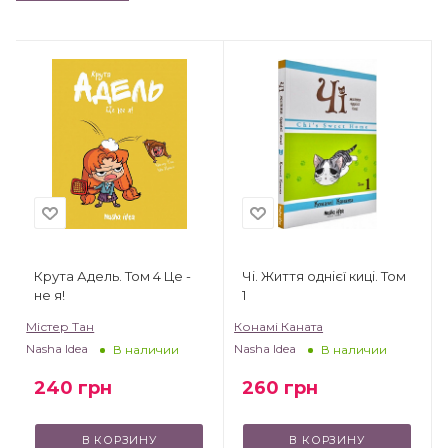
Крута Адель. Том 4 Це -
Чі. Життя однієї киці. Том
не я!
1
Містер Тан
Конамі Каната
Nasha Idea
Nasha Idea
В наличии
В наличии
240
грн
260
грн
В КОРЗИНУ
В КОРЗИНУ