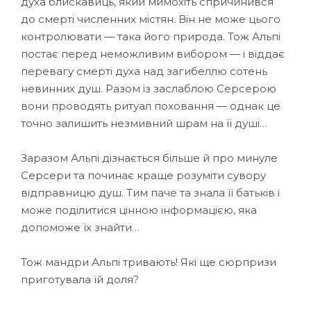
духа блискавиць, який мимохіть спричинився
до смерті численних містян. Він не може цього
контролювати — така його природа. Тож Альпі
постає перед неможливим вибором — і віддає
перевагу смерті духа над загибеллю сотень
невинних душ. Разом із заслаблою Серсерою
вони проводять ритуал поховання — однак це
точно залишить незмивний шрам на її душі…
Заразом Альпі дізнається більше й про минуле
Серсери та починає краще розуміти сувору
відправницю душ. Тим паче та знала її батьків і
може поділитися цінною інформацією, яка
допоможе їх знайти…
Тож мандри Альпі тривають! Які ще сюрпризи
приготувала їй доля?