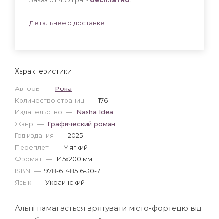
Детальнее о доставке
Характеристики
Авторы
—
Рона
Количество страниц
—
176
Издательство
—
Nasha Idea
Жанр
—
Графический роман
Год издания
—
2025
Переплет
—
Мягкий
Формат
—
145x200 мм
ISBN
—
978-617-8516-30-7
Язык
—
Украинский
Альпі намагається врятувати місто-фортецю від