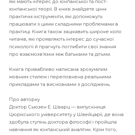
які мають інтерес до юнґіанської та пост-
юнґіанської теорії. В книзі знайдете цінні
практичні інструменти, які допоможуть
працювати з цими складними проблемами в
практиці. Книга також зацікавить широке коло
читачів, які проявляють інтерес до сучасної
психології й прагнуть поглибити свої знання
про взаємозв’язки між батьками та дітьми.
Книга привабливо написана зрозумілим
мовним стилем і переповнена реальними
прикладами та висновками з досліджень.
Про авторку
Доктор Сьюзен Е. Шварц — випускниця
Цюріхського університету у Швейцарії, де вона
здобула ступінь доктора філософії і пройшла
навчання як юнґіанський аналітик. Крім того,