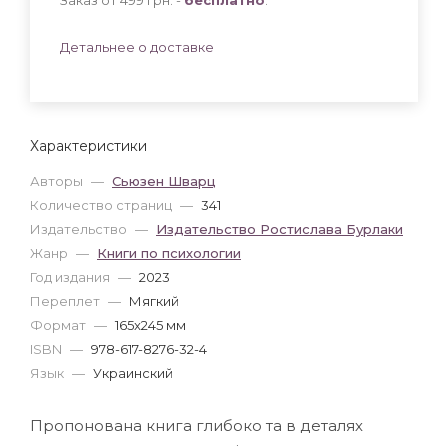
Детальнее о доставке
Характеристики
Авторы
—
Сьюзен Шварц
Количество страниц
—
341
Издательство
—
Издательство Ростислава Бурлаки
Жанр
—
Книги по психологии
Год издания
—
2023
Переплет
—
Мягкий
Формат
—
165x245 мм
ISBN
—
978-617-8276-32-4
Язык
—
Украинский
Пропонована книга глибоко та в деталях