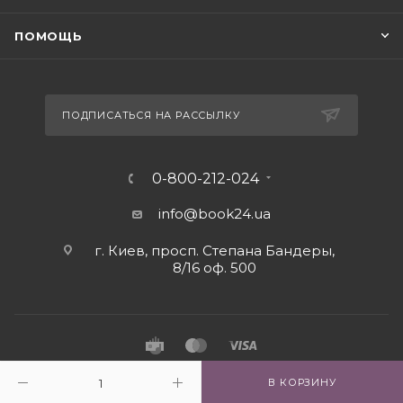
ПОМОЩЬ
ПОДПИСАТЬСЯ НА РАССЫЛКУ
0-800-212-024
info@book24.ua
г. Киев, просп. Степана Бандеры,
8/16 оф. 500
2026 © Интернет - магазин книг book24.ua
В КОРЗИНУ