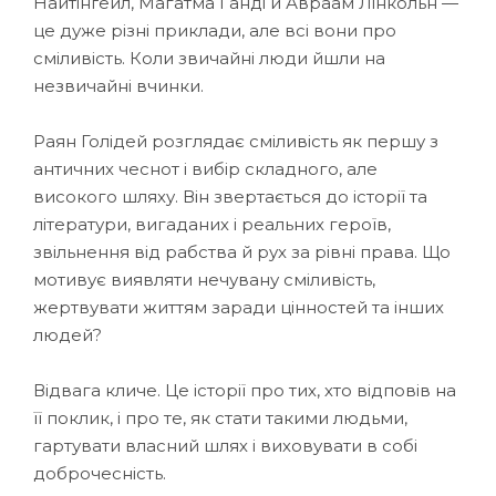
Найтінґейл, Магатма Ґанді й Авраам Лінкольн —
це дуже різні приклади, але всі вони про
сміливість. Коли звичайні люди йшли на
незвичайні вчинки.
Раян Голідей розглядає сміливість як першу з
античних чеснот і вибір складного, але
високого шляху. Він звертається до історії та
літератури, вигаданих і реальних героїв,
звільнення від рабства й рух за рівні права. Що
мотивує виявляти нечувану сміливість,
жертвувати життям заради цінностей та інших
людей?
Відвага кличе. Це історії про тих, хто відповів на
її поклик, і про те, як стати такими людьми,
гартувати власний шлях і виховувати в собі
доброчесність.