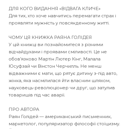
ДЛЯ КОГО ВИДАННЯ «ВІДВАГА КЛИЧЕ»
Для тих, хто хоче навчитись перемагати страх і
проявляти мужність у повсякденному житті.
ЧОМУ ЦЯ КНИЖКА РАЯНА ГОЛІДЕЯ
У цій книжці ви познайомитеся з різними
відчайдухами і проявами сміливості. Це не
обов’язково Мартін Лютер Кінг, Малала
Юсуфзай чи Вінстон Черчилль. Не менш
відважними є мати, що рятує дитину з-під авто,
жінка, яка насмілилася йти власним шляхом,
науковець-революціонер чи друг, що затулив
товаришів під час аварії.
ПРО АВТОРА
Раян Голідей — американський письменник,
маркетолог, популяризатор філософії стоїцизму.