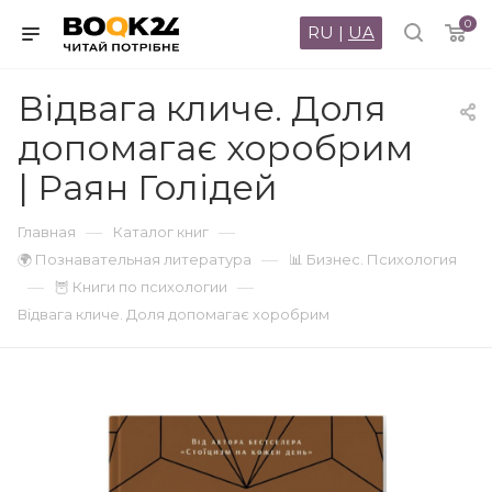
0
RU
|
UA
Відвага кличе. Доля
допомагає хоробрим
| Раян Голідей
—
—
Главная
Каталог книг
—
🌍 Познавательная литература
📊 Бизнес. Психология
—
—
🦉 Книги по психологии
Відвага кличе. Доля допомагає хоробрим