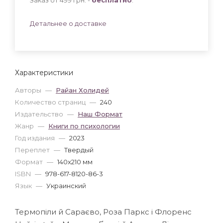
Детальнее о доставке
Характеристики
Авторы
—
Райан Холидей
Количество страниц
—
240
Издательство
—
Наш Формат
Жанр
—
Книги по психологии
Год издания
—
2023
Переплет
—
Твердый
Формат
—
140x210 мм
ISBN
—
978-617-8120-86-3
Язык
—
Украинский
Термопіли й Сараєво, Роза Паркс і Флоренс