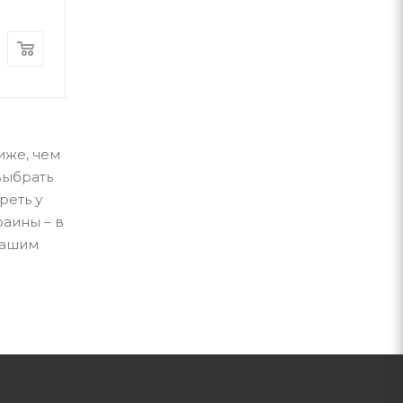
В наличии
В наличии
490
грн
300
грн
иже, чем
выбрать
реть у
раины – в
нашим