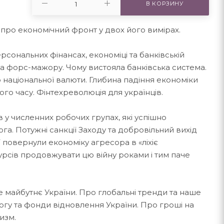
В КОРЗИНУ
 про економічний фронт у двох його вимірах.
рсональних фінансах, економіці та банківській
за форс-мажору. Чому вистояла банківська система.
 національної валюти. Глибина падіння економіки
го часу. Фінтехреволюція для українців.
в у численних робочих групах, які успішно
га. Потужні санкції Заходу та добровільний вихід
ї повернули економіку агресора в «ліхіє
урсів продовжувати цю війну роками і тим паче
е майбутнє України. Про глобальні тренди та наше
огу та фонди відновлення України. Про гроші на
изм.