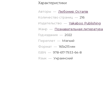
Характеристики
Авторы
—
Любомир Остапів
Количество страниц
—
216
Издательство
—
Yakaboo Publishing
Жанр
—
Познавательная литература
Год издания
—
2022
Переплет
—
Мягкий
Формат
—
165x215 мм
ISBN
—
978-617-7933-64-8
Язык
—
Украинский