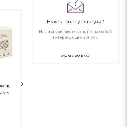
Нужна консультация?
Наши специалисты ответят на любой
интересующий вопрос
ЗАДАТЬ ВОПРОС
2
лечі,
Безжальна правда про
7 звичок
ниг у
нещадний бізнес.
високоефектив
Розбудова бізнесу в
підлітків
умовах невизначеності
Бен Горовіц
Шон Кови
Наш Формат
ВСЛ