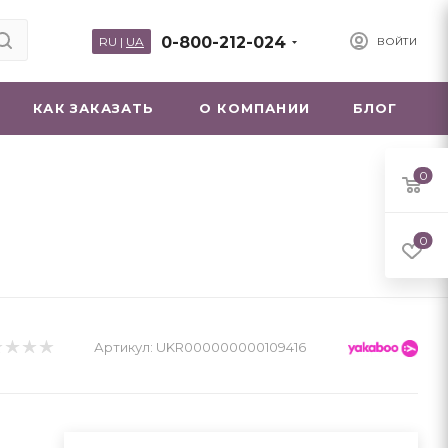
0-800-212-024
RU
|
UA
ВОЙТИ
КАК ЗАКАЗАТЬ
О КОМПАНИИ
БЛОГ
0
0
Артикул:
UKR000000000109416