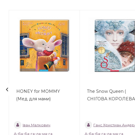
HONEY for MOMMY
The Snow Queen (
(Мед для мами)
CНІГОВА КОРОЛЕВА
Іван Малкович
Ганс Христиан Андер
А-ба-ба-га-ла-ма-га
А-ба-ба-га-ла-ма-га