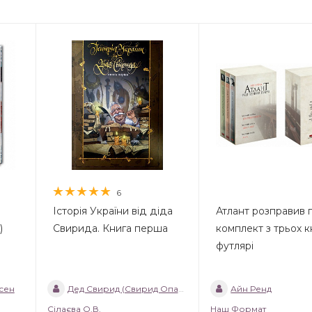
6
Історія України від діда
Атлант розправив п
)
Свирида. Книга перша
комплект з трьох к
футлярі
сен
Дед Свирид (Свирид Опанасович)
Айн Ренд
Сілаєва О.В.
Наш Формат