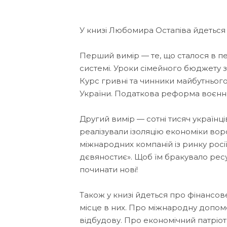
У книзі Любомира Остапіва йдеться
Перший вимір — те, що сталося в пе
системі. Уроки сімейного бюджету 
Курс гривні та чинники майбутнього
України. Податкова реформа воєнно
Другий вимір — сотні тисяч українці
реалізували ізоляцію економіки воро
міжнародних компаній із ринку росі
дєвяностиє». Щоб їм бракувало рес
починати нові!
Також у книзі йдеться про фінансов
місце в них. Про міжнародну допом
відбудову. Про економічний патріот