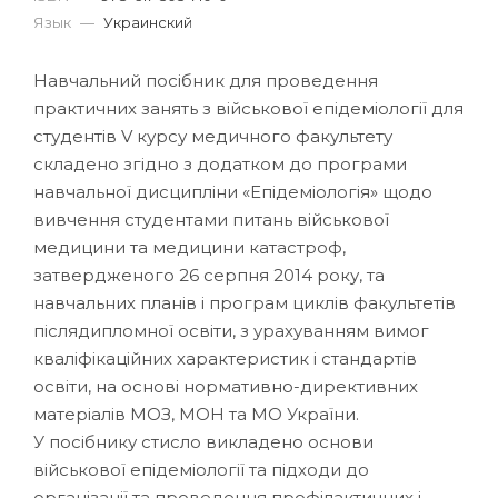
Язык
—
Украинский
Навчальний посібник для проведення
практичних занять з військової епідеміології для
студентів V курсу медичного факультету
складено згідно з додатком до програми
навчальної дисципліни «Епідеміологія» щодо
вивчення студентами питань військової
медицини та медицини катастроф,
затвердженого 26 серпня 2014 року, та
навчальних планів і програм циклів факультетів
післядипломної освіти, з урахуванням вимог
кваліфікаційних характеристик і стандартів
освіти, на основі нормативно-директивних
матеріалів МОЗ, МОН та МО України.
У посібнику стисло викладено основи
військової епідеміології та підходи до
організації та проведення профілактичних і