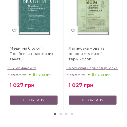
Медична біологія.
Латинська мова та
Посібник з практичних
основи медичної
занять
термінології
О.В. Романенко
Смольская Лариса Юрьевна
Медицина
Медицина
В наличии
В наличии
1 027
грн
1 027
грн
В КОРЗИНУ
В КОРЗИНУ