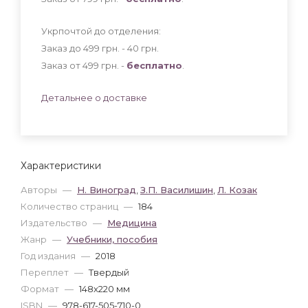
Укрпочтой до отделения:
Заказ до 499 грн. - 40
грн
.
Заказ от 499 грн. -
бесплатно
.
Детальнее о доставке
Характеристики
Авторы
—
Н. Виноград
,
З.П. Василишин
,
Л. Козак
Количество страниц
—
184
Издательство
—
Медицина
Жанр
—
Учебники, пособия
Год издания
—
2018
Переплет
—
Твердый
Формат
—
148x220 мм
ISBN
—
978-617-505-710-0