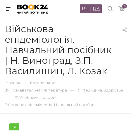
0
RU
|
UA
Військова
епідеміологія.
Навчальний посібник
| Н. Виноград, З.П.
Василишин, Л. Козак
—
—
Главная
Каталог книг
—
🌍 Познавательная литература
💊 Медицина. Здоровье
—
—
🦉 Учебники, пособия
Військова епідеміологія. Навчальний посібник
-5%