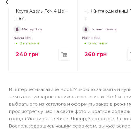
Крута Адель. Том 4 Це -
Чі. Життя однієї киці.
не я!
1
Містер Тан
Конамі Каната
Nasha Idea
Nasha Idea
В наличии
В наличии
240
грн
260
грн
В интернет-магазине Book24 можно заказать и купи
чем в стационарных книжных магазинах. Чтобы пр
выбрать его из каталога и оформить заказ в режи
просмотреть у нас на сайте фото и краткое содерж
города Украины – в Киев, Днепр, Запорожье, Львов
Воспользовавшись нашим сервисом, вы уже вскор