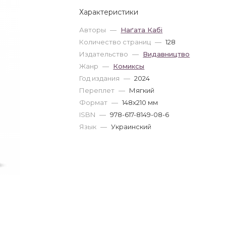
Характеристики
Авторы
—
Наґата Кабі
Количество страниц
—
128
Издательство
—
Видавництво
Жанр
—
Комиксы
Год издания
—
2024
Переплет
—
Мягкий
Формат
—
148x210 мм
ISBN
—
978-617-8149-08-6
Язык
—
Украинский