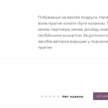
Побувавши на весіллі подруги, Наґа
вона прагне кохати і бути коханою. Т
немає партнера, немає досвіду знай
лесбійським ескортом. За допомогою
засобів авторка вирушає у подорож
прагне.
Нет оценок
ОСТАВИ