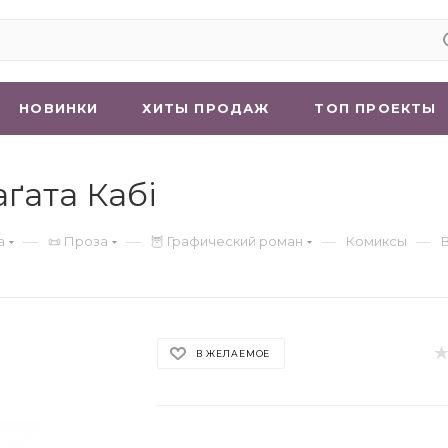
НОВИНКИ
ХИТЫ ПРОДАЖ
ТОП ПРОЕКТЫ
аґата Кабі
—
—
—
—
а
📜 Проза
🦉 Графический роман
Комиксы
В ЖЕЛАЕМОЕ