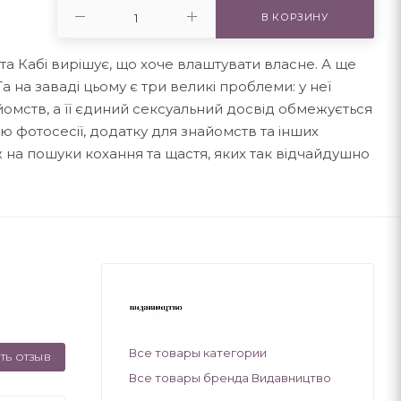
В КОРЗИНУ
та Кабі вирішує, що хоче влаштувати власне. А ще
а на заваді цьому є три великі проблеми: у неї
омств, а її єдиний сексуальний досвід обмежується
 фотосесії, додатку для знайомств та інших
 на пошуки кохання та щастя, яких так відчайдушно
Все товары категории
ТЬ ОТЗЫВ
Все товары бренда Видавництво