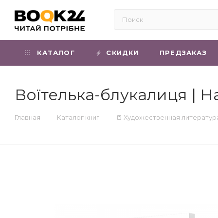
КАТАЛОГ
СКИДКИ
ПРЕДЗАКАЗ
Воїтелька-блукалиця | Н
—
—
Главная
Каталог книг
📒 Художественная литератур