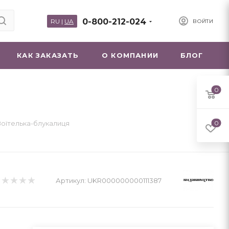
0-800-212-024
RU
|
UA
ВОЙТИ
КАК ЗАКАЗАТЬ
О КОМПАНИИ
БЛОГ
0
Воїтелька-блукалиця
0
Артикул:
UKR000000000111387