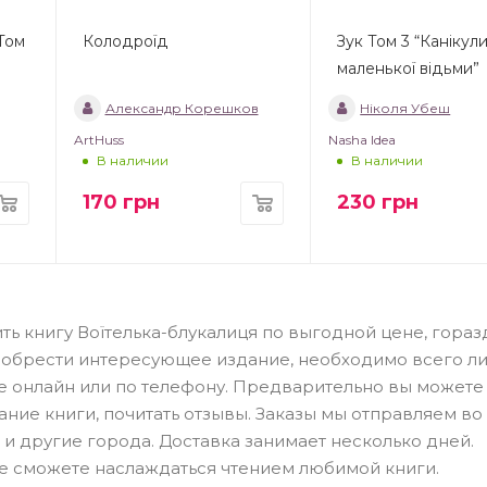
 Том
Колодроїд
Зук Том 3 “Канікул
маленької відьми”
Александр Корешков
Ніколя Убеш
ArtHuss
Nasha Idea
В наличии
В наличии
170
грн
230
грн
ть книгу Воїтелька-блукалиця по выгодной цене, гораз
иобрести интересующее издание, необходимо всего л
ме онлайн или по телефону. Предварительно вы можете
ание книги, почитать отзывы. Заказы мы отправляем во
 и другие города. Доставка занимает несколько дней.
е сможете наслаждаться чтением любимой книги.