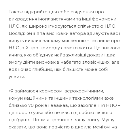
Також відкрийте для себе свідчення про
викрадення інопланетянами та інші феномени
НЛО, які широко ігноруються спільнотою НЛО.
Дослідження та висновки автора здивують вас і
кинуть виклик вашому мисленню – не лише про
НЛО, а й про природу самого життя. Це знакова
книга, яка об’єднує найважливіші докази і дає
змогу дійти висновків набагато зловісніших, але
водночас глибших, ніж більшість може собі
уявити.
«Я займаюся космосом, аерокосмічними,
комунікаційними та іншими технологіями вже
близько 70 років і вважав, що захоплення НЛО –
це просто уява або не має під собою ніякого
підґрунтя. Потім я прочитав вашу книгу. Мушу
сказати, що вона повністю відкрила мені очі на