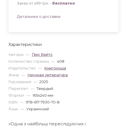
Заказ от 499 грн. -
бесплатно
.
Детальнее о доставке
Характеристики
Авторы
—
Ґері Бейтс
Количество страниц
—
408
Издательство
—
Книгоноша
Жанр
—
Научная литература
Год издания
—
2025
Переплет
—
Твердый
Формат
—
165x240 мм
ISBN
—
978-617-7930-70-8
Язык
—
Украинский
«Одна з найбільш переслідуючих і