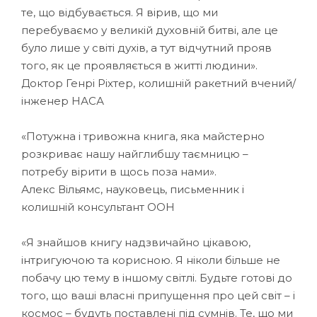
те, що відбувається. Я вірив, що ми
перебуваємо у великій духовній битві, але це
було лише у світі духів, а тут відчутний прояв
того, як це проявляється в житті людини».
Доктор Генрі Ріхтер, колишній ракетний вчений/
інженер НАСА
«Потужна і тривожна книга, яка майстерно
розкриває нашу найглибшу таємницю –
потребу вірити в щось поза нами».
Алекс Вільямс, науковець, письменник і
колишній консультант ООН
«Я знайшов книгу надзвичайно цікавою,
інтригуючою та корисною. Я ніколи більше не
побачу цю тему в іншому світлі. Будьте готові до
того, що ваші власні припущення про цей світ – і
космос – будуть поставлені під сумнів. Те, що ми