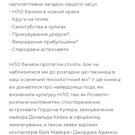
наполегливих загадок нашого часу»
- НЛО бачили в кожній країні
- Круги на полях
- Самогубства в культах
- Приховування урядом?
- Викрадення прибульцями?
- Стародавні астронавти
НЛО бачили протягом століть. Але чи
наблизилися ми до розгадки цієї таємниці в
наш освічений технологічний вік? У цій книжці
ви дізнаєтеся про найвідоміші події, які
визначили культуру НЛО, такі як Розвелл і
розтини інопланетян, спостереження
астронавта Гордона Купера, звинувачення
майора Дональда Кейхо в офіційному
замовчуванні, а також заяви відомих
контактерів Біллі Майєра і Джорджа Адамскі.