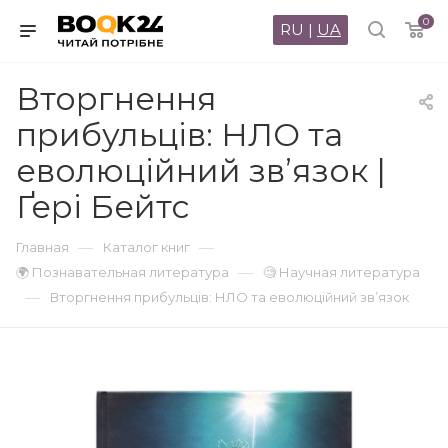
0
RU
|
UA
Вторгнення
прибульців: НЛО та
еволюційний зв’язок |
Ґері Бейтс
—
—
Главная
Каталог книг
—
🌍 Познавательная литература
🧐 Научная литература
—
Вторгнення прибульців: НЛО та еволюційний зв’язок