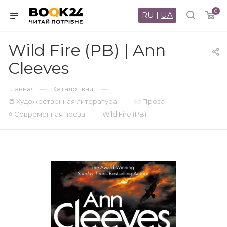
0
RU
|
UA
Wild Fire (PB) | Ann
Cleeves
—
—
Главная
Каталог книг
—
—
📒 Художественная литература
📜 Проза
—
⭐ Современная проза
Wild Fire (PB)