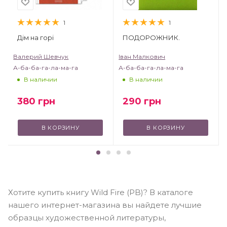
1
1
Дім на горі
ПОДОРОЖНИК.
Валерий Шевчук
Іван Малкович
А-ба-ба-га-ла-ма-га
А-ба-ба-га-ла-ма-га
В наличии
В наличии
380
грн
290
грн
В КОРЗИНУ
В КОРЗИНУ
Хотите купить книгу Wild Fire (PB)? В каталоге
нашего интернет-магазина вы найдете лучшие
образцы художественной литературы,