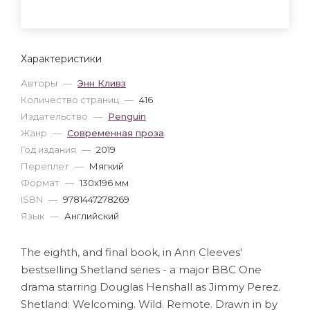
Характеристики
Авторы
—
Энн Кливз
Количество страниц
—
416
Издательство
—
Penguin
Жанр
—
Современная проза
Год издания
—
2019
Переплет
—
Мягкий
Формат
—
130x196 мм
ISBN
—
9781447278269
Язык
—
Английский
The eighth, and final book, in Ann Cleeves'
bestselling Shetland series - a major BBC One
drama starring Douglas Henshall as Jimmy Perez.
Shetland: Welcoming. Wild. Remote. Drawn in by