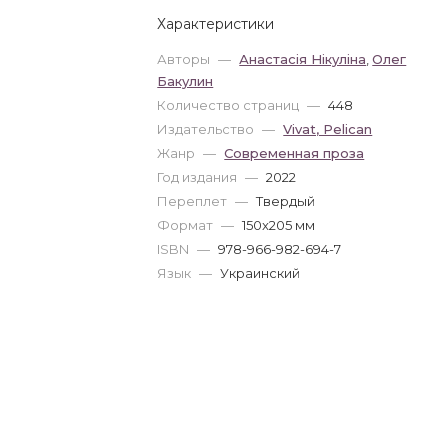
Характеристики
Авторы
—
Анастасія Нікуліна
,
Олег
Бакулин
Количество страниц
—
448
Издательство
—
Vivat, Pelican
Жанр
—
Современная проза
Год издания
—
2022
Переплет
—
Твердый
Формат
—
150x205 мм
ISBN
—
978-966-982-694-7
Язык
—
Украинский