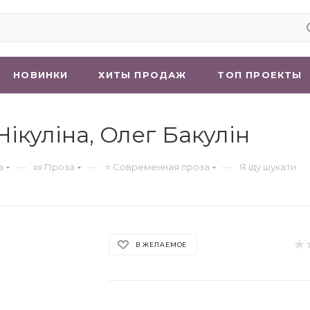
НОВИНКИ
ХИТЫ ПРОДАЖ
ТОП ПРОЕКТЫ
Нікуліна, Олег Бакулін
—
—
—
а
📜 Проза
⭐ Современная проза
Я іду шукати
В ЖЕЛАЕМОЕ