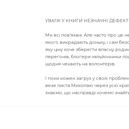
УВАГА! У КНИГИ НЕЗНАЧНІ ДЕФЕКТ
Ми всі пов’язані. Але часто про це 
якого викрадають доньку, і сам безс
яку ціну хоче зберегти власну родин
перегонів, блогери-мільйонники по
щодня чекають на волонтерів.
І поки кожен загруз у своїх пробле
везе листа Миколаю через усю країн
знаємо, що насправді хочемо знайт