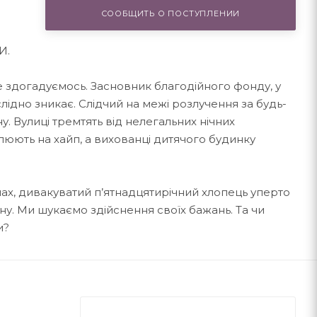
СООБЩИТЬ О ПОСТУПЛЕНИИ
И.
не здогадуємось. Засновник благодійного фонду, у
лідно зникає. Слідчий на межі розлучення за будь-
у. Вулиці тремтять від нелегальних нічних
люють на хайп, а вихованці дитячого будинку
мах, дивакуватий п’ятнадцятирічний хлопець уперто
у. Ми шукаємо здійснення своїх бажань. Та чи
и?