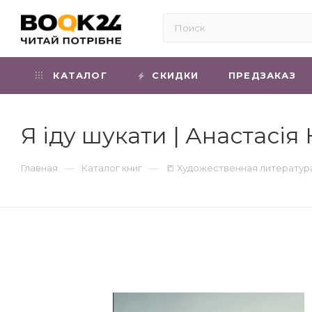
КАТАЛОГ
СКИДКИ
ПРЕДЗАКАЗ
Я іду шукати | Анастасія 
—
—
Главная
Каталог книг
📒 Художественная литератур