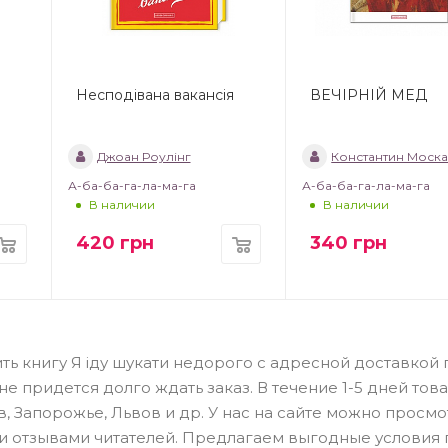
Несподівана вакансія
ВЕЧІРНІЙ МЕД
Джоан Роулінг
Константин Моск
А-ба-ба-га-ла-ма-га
А-ба-ба-га-ла-ма-га
В наличии
В наличии
420
грн
340
грн
ть книгу Я іду шукати недорого с адресной доставкой 
 придется долго ждать заказ. В течение 1-5 дней тов
в, Запорожье, Львов и др. У нас на сайте можно просмо
 и отзывами читателей. Предлагаем выгодные условия