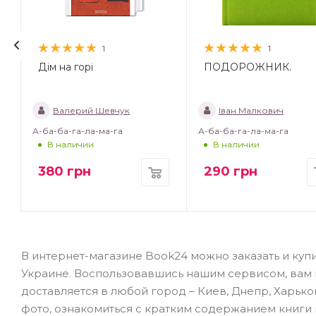
1
1
Дім на горі
ПОДОРОЖНИК.
Валерий Шевчук
Іван Малкович
А-ба-ба-га-ла-ма-га
А-ба-ба-га-ла-ма-га
В наличии
В наличии
380
грн
290
грн
В интернет-магазине Book24 можно заказать и купи
Украине. Воспользовавшись нашим сервисом, вам не
доставляется в любой город – Киев, Днепр, Харько
фото, ознакомиться с кратким содержанием книги