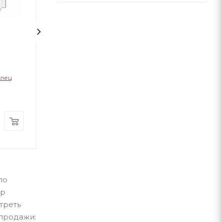
1
На срібнім березі
НЕБОРАК. ЛІТ
ГОЛОВА
алец
Николай Степанович Винграновский
Виктор Небор
А-ба-ба-га-ла-ма-га
А-ба-ба-га-ла-ма-г
В наличии
В наличии
370
грн
300
грн
по
ар
треть
 продажи: