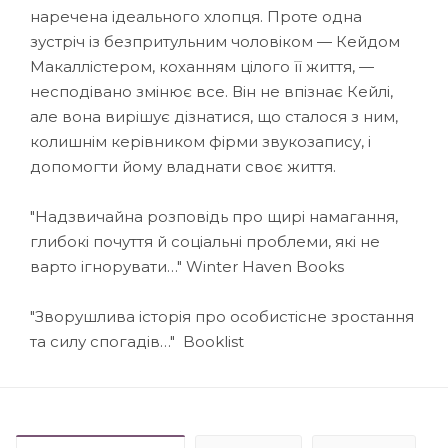
наречена ідеального хлопця. Проте одна
зустріч із безпритульним чоловіком — Кейдом
Макаллістером, коханням цілого її життя, —
несподівано змінює все. Він не впізнає Кейлі,
але вона вирішує дізнатися, що сталося з ним,
колишнім керівником фірми звукозапису, і
допомогти йому владнати своє життя.
"Надзвичайна розповідь про щирі намагання,
глибокі почуття й соціальні проблеми, які не
варто ігнорувати…" Winter Haven Books
"Зворушлива історія про особистісне зростання
та силу спогадів…" Booklist