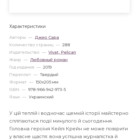
Характеристики
Авторы
—
Джио Сара
Количество страниц
—
288
Издательство
—
Vivat, Pelican
Жанр
—
Любовный роман
Год издания
—
2019
Переплет
—
Твердый
Формат
—
150x205 мм
ISBN
—
978-966-942-973-5
Язык
—
Украинский
У цій теплій і водночас щемкій історії майстерно
сплітаються події минулого й сьогодення.
Головна героїня Кейлі Крейн не може повірити
у власне щастя: вона успішна журналістка й