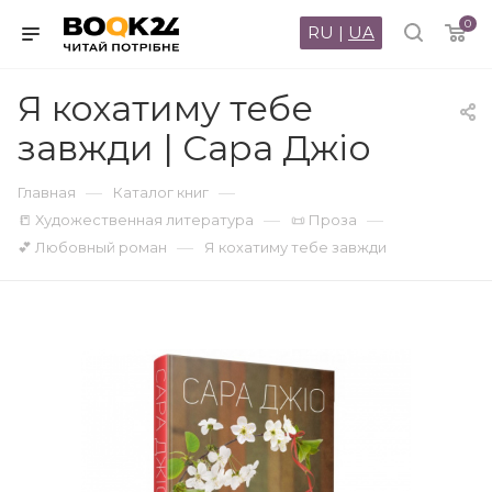
0
RU
|
UA
Я кохатиму тебе
завжди | Сара Джіо
—
—
Главная
Каталог книг
—
—
📒 Художественная литература
📜 Проза
—
💕 Любовный роман
Я кохатиму тебе завжди