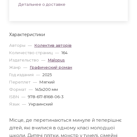
Детальнее о доставке
Характеристики
Авторы
—
Колектив авторів
Количество страниц
—
164
Издательство
—
Malopus
Жанр
—
Графический роман
Год издания
—
2025
Переплет
—
Мягкий
Формат
—
145x200 мм
ISBN
—
978-617-8168-06-3
Язык
—
Украинский
Місце, де перетинаються минуле й теперішнє
дітей, які вчилися в одному класі молодшої
школи. Дитячі плітки, монстр у тунелі, сімейні