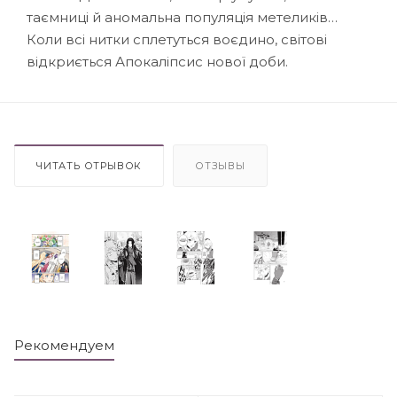
таємниці й аномальна популяція метеликів…
Коли всі нитки сплетуться воєдино, світові
відкриється Апокаліпсис нової доби.
ЧИТАТЬ ОТРЫВОК
ОТЗЫВЫ
Рекомендуем