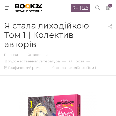
0
RU
|
UA
Я стала лиходійкою
Том 1 | Колектив
авторів
—
—
Главная
Каталог книг
—
—
📒 Художественная литература
📜 Проза
—
🦉 Графический роман
Я стала лиходійкою Том 1