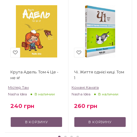
Крута Адель. Том 4 Це -
Чі. Життя однієї киці. Том
не я!
1
Містер Тан
Конамі Каната
Nasha Idea
Nasha Idea
В наличии
В наличии
240
грн
260
грн
В КОРЗИНУ
В КОРЗИНУ