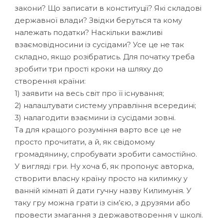
закони? Що записати в конституції? Які складові
державної влади? Звідки беруться та кому
належать податки? Наскільки важливі
взаємовідносини із сусідами? Усе це не так
складно, якщо розібратись. Для початку треба
зробити три прості кроки на шляху до
створення країни:
1) заявити на весь світ про її існування;
2) налаштувати систему управління всередині;
3) налагодити взаємини із сусідами зовні.
Та для кращого розуміння варто все це не
просто прочитати, а й, як свідомому
громадянину, спробувати зробити самостійно.
У вигляді гри. Ну хоча б, як пропонує авторка,
створити власну країну просто на килимку у
ванній кімнаті й дати гучну назву Килимунія. У
таку гру можна грати із сім’єю, з друзями або
провести змагання з державотворення у школі.