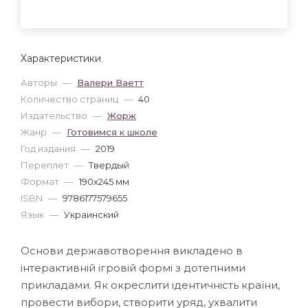
Характеристики
Авторы
—
Валери Ваетт
Количество страниц
—
40
Издательство
—
Жорж
Жанр
—
Готовимся к школе
Год издания
—
2019
Переплет
—
Твердый
Формат
—
190x245 мм
ISBN
—
9786177579655
Язык
—
Украинский
Основи державотворення викладено в
інтерактивній ігровій формі з дотепними
прикладами. Як окреслити ідентичність країни,
провести вибори, створити уряд, ухвалити