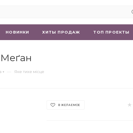
НОВИНКИ
ХИТЫ ПРОДАЖ
ТОП ПРОЕКТЫ
а Меґан
—
а
Яке тихе місце
В ЖЕЛАЕМОЕ