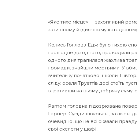
«Яке тихе місце» — захопливий ром
затишному й ідилічному котеджному
Колись Голловз-Едж було тихою спок
гості одне до одного, проводили ра
одного дня трапилася жахлива траге
громади, знайшли мерт­вими. У вбив
вчительку початкової школи. Півтора
сліду: оселя Труеттів досі стоїть п
втративши на цьому добрячу суму, с
Раптом головна підозрювана повер
Гарпер. Сусіди шоковані, за лічені 
очевидно, що не всі сказали правду 
свої скелети у шафі...