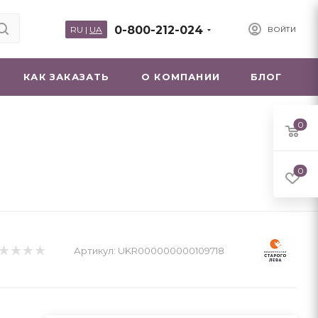
0-800-212-024
RU
|
UA
ВОЙТИ
КАК ЗАКАЗАТЬ
О КОМПАНИИ
БЛОГ
0
0
Артикул:
UKR000000000109718