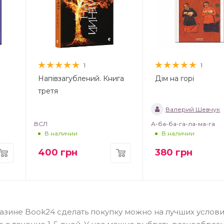
1
1
Напівзагублений. Книга
Дім на горі
третя
Валерий Шевчук
ВСЛ
А-ба-ба-га-ла-ма-га
В наличии
В наличии
400
грн
380
грн
газине Book24 сделать покупку можно на лучших услови