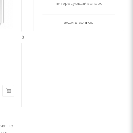
интересующий вопрос
ЗАДАТЬ ВОПРОС
Сторожова застава
НЕБОРАК. ЛІТ
ГОЛОВА
Володимир Рутківський
Виктор Небор
А-ба-ба-га-ла-ма-га
А-ба-ба-га-ла-ма-г
В наличии
В наличии
280
грн
300
грн
ях: по