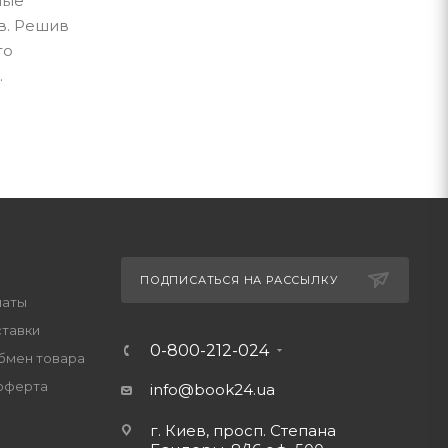
ные
в. Решив
го
.
ПОДПИСАТЬСЯ НА РАССЫЛКУ
латы
ставки
0-800-212-024
обмен товара
оферта
info@book24.ua
г. Киев, просп. Степана