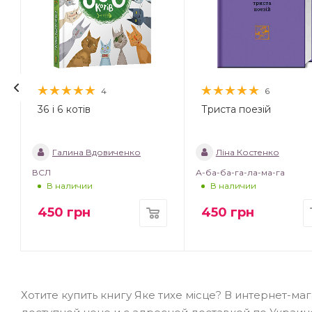
4
6
36 і 6 котів
Триста поезій
Галина Вдовиченко
Ліна Костенко
ВСЛ
А-ба-ба-га-ла-ма-га
В наличии
В наличии
450
грн
450
грн
Хотите купить книгу Яке тихе місце? В интернет-ма