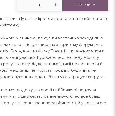
В КОРЗИНУ
ан-інтрига Меґан Міранди про таємниче вбивство в
 містечку.
ійною місциною, де сусіди час­тенько заходили в
зом час та спілкувалися на закритому форумі. Але
дія: Брендона та Фіону Труеттів, поважних членів
стві звинуватили Рубі Флетчер, місцеву молоду
 року по тому від колишньої ідилії не лишилося й
усткою, мешканці не можуть продати будинки, не
удові слухання дедалі збільшують градус напруги.
тається додому, до своєї найближчої подруги
дні чутки поширюються, наче вірус. Стає все більш
про ту ніч, коли трапилося вбивство, й у кожного є