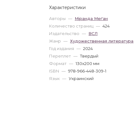
Характеристики
Авторы
—
Міранда Меґан
Количество страниц
—
424
Издательство
—
ВСЛ
Жанр
—
Художественная литература
Год издания
—
2024
Переплет
—
Твердый
Формат
—
130x200 мм
ISBN
—
978-966-448-309-1
Язык
—
Украинский