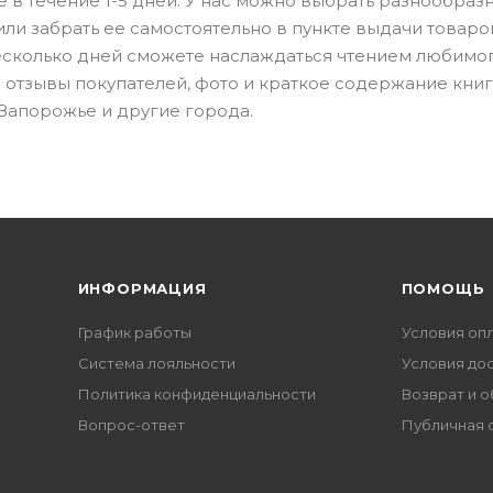
е в течение 1-5 дней. У нас можно выбрать разнообраз
или забрать ее самостоятельно в пункте выдачи товаро
есколько дней сможете наслаждаться чтением любимо
 отзывы покупателей, фото и краткое содержание книг
 Запорожье и другие города.
ИНФОРМАЦИЯ
ПОМОЩЬ
График работы
Условия оп
Система лояльности
Условия до
Политика конфиденциальности
Возврат и 
Вопрос-ответ
Публичная 