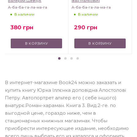
Валерий Шевчук
Іван Малкович
А-ба-ба-га-ла-ма-га
А-ба-ба-га-ла-ма-га
В наличии
В наличии
380
грн
290
грн
В КОРЗИНУ
В КОРЗИНУ
В интернет-магазине Book24 можно заказать и
купить книгу Юрка Іллєнка доповідна Апостолові
Петру. Автопортрет альтер его ( себе іншого)
внатурє.Роман-хараман. Книга 3. Вид.2-ге. по
выгодной цене, гораздо ниже, чем в
стационарных книжных магазинах. Чтобы
приобрести интересующее издание, необходимо
всего лишь выбрать его из каталога и оформить