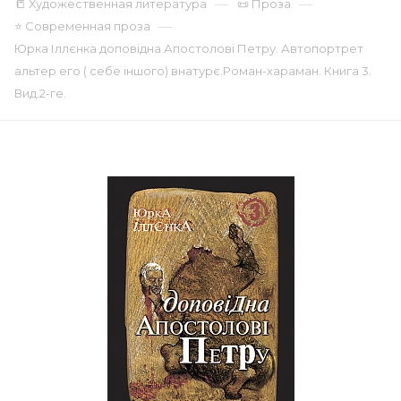
—
—
📒 Художественная литература
📜 Проза
—
⭐ Современная проза
Юрка Іллєнка доповідна Апостолові Петру. Автопортрет
альтер его ( себе іншого) внатурє.Роман-хараман. Книга 3.
Вид.2-ге.