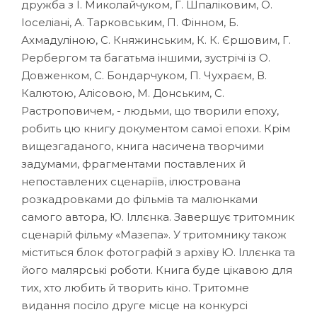
дружба з І. Миколайчуком, Г. Шпаліковим, О.
Іоселіані, А. Тарковським, П. Фінном, Б.
Ахмадуліною, С. Княжинським, К. К. Єршовим, Г.
Рербергом та багатьма іншими, зустрічі із О.
Довженком, С. Бондарчуком, П. Чухраєм, В.
Калютою, Алісовою, М. Донським, С.
Растроповичем, - людьми, що творили епоху,
робить цю книгу документом самої епохи. Крім
вищезгаданого, книга насичена творчими
задумами, фрагментами поставлених й
непоставлених сценаріїв, ілюстрована
розкадровками до фільмів та малюнками
самого автора, Ю. Іллєнка. Завершує тритомник
сценарій фільму «Мазепа». У тритомнику також
міститься блок фотографій з архіву Ю. Іллєнка та
його малярські роботи. Книга буде цікавою для
тих, хто любить й творить кіно. Тритомне
видання посіло друге місце на конкурсі