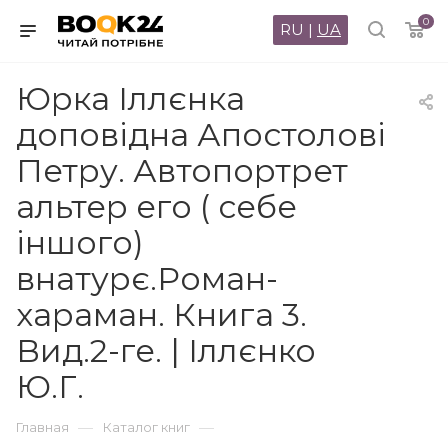
0
RU
|
UA
Юрка Іллєнка
доповідна Апостолові
Петру. Автопортрет
альтер его ( себе
іншого)
внатурє.Роман-
хараман. Книга 3.
Вид.2-ге. | Іллєнко
Ю.Г.
—
—
Главная
Каталог книг