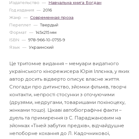
Издательство
—
Навчальна книга Богдан
Год издания
—
2016
Жанр
—
Современная проза
Переплет
—
Твердый
Формат
—
145x215 мм
ISBN
—
978-966-10-0755-9
Язык
—
Украинский
Це тритомне видання – мемуари видатного
українського кінорежисера Юрія Іллєнка, у яких
автор досить відверто описує власне життя.
Спогади про дитинство, зйомки фільмів, творчі
контакти, непрості стосунки з оточуючими
(друзями, недругами, товаришами покіноцеху,
жінками тощо). Цікаві автобіографічні факти –
дуель та примирення із С. Параджановим на
зйомках «Тіней забутих предків», відчайдушне
непоборне кохання до Л. Кадочникової,