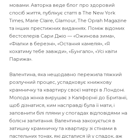
мовами. Авторка веде блог про здоровий
спосіб життя, публікує статті в The New York
Times, Marie Claire, Glamour, The Oprah Magazine
та інших престижних виданнях. Поміж відомих
бестселерів Сари Джіо — «Ожинова зима»,
«Фіалки в березні», «Остання камелія», «Я
кохатиму тебе завжди», «Бунгало», «Усі квіти
Парижа».
Валентина, яка нещодавно пережила тяжкий
розлучний процес, успадковує книжкову
крамничку та квартиру своєї матері в Лондоні.
Молода жінка вирушає з Каліфорнії до Британії,
щоб дізнатися, ким насправді була її мати, і
заповнити білі плями у спогадах відповідями на
болісні запитання. Валентина закохується в
затишну крамничку та квартиру зі стінами в
пастельних тонах, які дісталися їй у спадок, аж