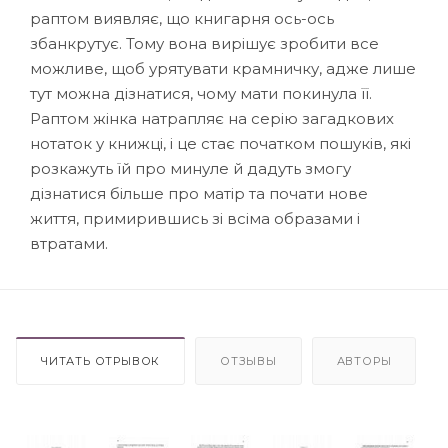
раптом виявляє, що книгарня ось-ось
збанкрутує. Тому вона вирішує зробити все
можливе, щоб урятувати крамничку, адже лише
тут можна дізнатися, чому мати покинула її.
Раптом жінка натрапляє на серію загадкових
нотаток у книжці, і це стає початком пошуків, які
розкажуть їй про минуле й дадуть змогу
дізнатися більше про матір та почати нове
життя, примирившись зі всіма образами і
втратами.
ЧИТАТЬ ОТРЫВОК
ОТЗЫВЫ
АВТОРЫ