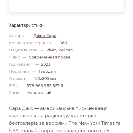
Характеристики
Авторы
—
Джио Сара
Количество страниц
—
368
Издательство
—
Vivat, Pelican
Жанр
—
Современная проза
Год издания
—
2023
Переплет
—
Твердый
Формат
—
150x205 мм
ISBN
—
978-966-982-927-6
Язык
—
Украинский
Сара Джіо — американська письменниця,
журналістка та радіоведуча, авторка
бестселерів за версіями The New York Times та
USA Today. Її твори перекладено понад 25