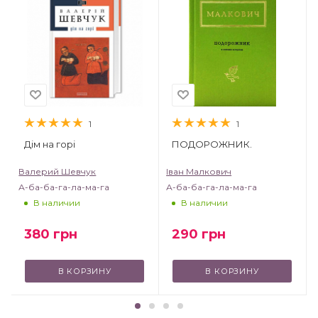
1
1
Дім на горі
ПОДОРОЖНИК.
Валерий Шевчук
Іван Малкович
А-ба-ба-га-ла-ма-га
А-ба-ба-га-ла-ма-га
В наличии
В наличии
380
грн
290
грн
В КОРЗИНУ
В КОРЗИНУ