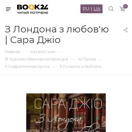
0
RU
|
UA
З Лондона з любов'ю
| Сара Джіо
—
—
Главная
Каталог книг
—
—
📒 Художественная литература
📜 Проза
—
⭐ Современная проза
З Лондона з любов'ю