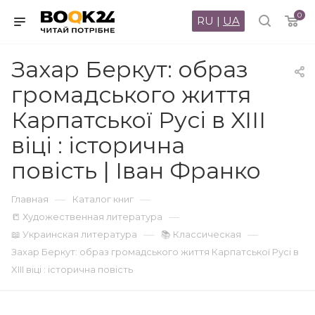
0
RU
|
UA
Захар Беркут: образ
громадського життя
Карпатської Русі в XIII
віці : історична
повість | Іван Франко
—
—
Главная
Каталог книг
—
📒 Художественная литература
—
—
📖 Украинская литература
📚 Классическая
Захар Беркут: образ громадського життя Карпатської Русі в
XIII віці : історична повість