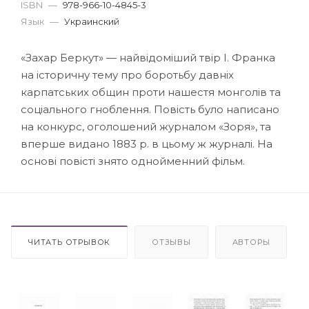
ISBN
—
978-966-10-4845-3
Язык
—
Украинский
«Захар Беркут» — найвідоміший твір І. Франка
на історичну тему про боротьбу давніх
карпатських общин проти нашестя монголів та
соціального гноблення. Повість було написано
на конкурс, оголошений журналом «Зоря», та
вперше видано 1883 р. в цьому ж журналі. На
основі повісті знято однойменний фільм.
ЧИТАТЬ ОТРЫВОК
ОТЗЫВЫ
АВТОРЫ