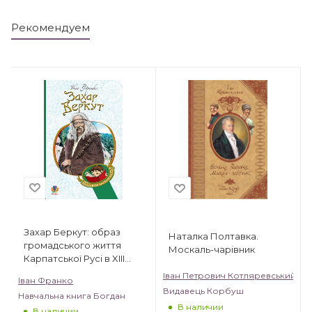
Рекомендуем
Захар Беркут: образ
Наталка Полтавка.
громадського життя
Москаль-чарівник
Карпатської Русі в XIII
віці: історична повість
Іван Петрович Котляревський
Іван Франко
Видавець Корбуш
Навчальна книга Богдан
В наличии
В наличии