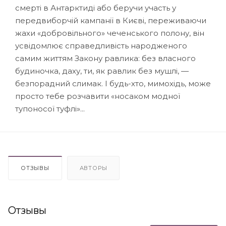
смерті в Антарктиді або беручи участь у
передвиборчій кампанії в Києві, переживаючи
жахи «добровільного» чеченського полону, він
усвідомлює справедливість народженого
самим життям Закону равлика: без власного
будиночка, даху, ти, як равлик без мушлі, —
безпорадний слимак. І будь-хто, мимохідь, може
просто тебе розчавити «носаком модної
тупоносої туфлі»...
ОТЗЫВЫ
АВТОРЫ
Отзывы