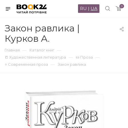
0
RU
|
UA
Закон равлика |
Курков А.
—
—
Главная
Каталог книг
—
—
📒 Художественная литература
📜 Проза
—
⭐ Современная проза
Закон равлика