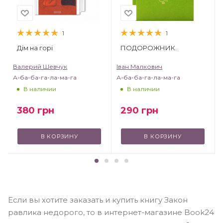
1
1
Дім на горі
ПОДОРОЖНИК.
Валерий Шевчук
Іван Малкович
А-ба-ба-га-ла-ма-га
А-ба-ба-га-ла-ма-га
В наличии
В наличии
380
грн
290
грн
В КОРЗИНУ
В КОРЗИНУ
Если вы хотите заказать и купить книгу Закон
равлика недорого, то в интернет-магазине Book24