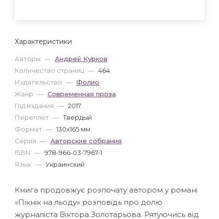
Характеристики
Авторы
—
Андрей Курков
Количество страниц
—
464
Издательство
—
Фолио
Жанр
—
Современная проза
Год издания
—
2017
Переплет
—
Твердый
Формат
—
130x165 мм
Серия
—
Авторские собрания
ISBN
—
978-966-03-7967-1
Язык
—
Украинский
Книга продовжує розпочату автором у романі
«Пікнік на льоду» розповідь про долю
журналіста Віктора Золотарьова. Рятуючись від