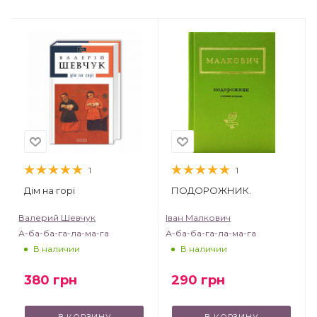
1
1
Дім на горі
ПОДОРОЖНИК.
Валерий Шевчук
Іван Малкович
А-ба-ба-га-ла-ма-га
А-ба-ба-га-ла-ма-га
В наличии
В наличии
380
грн
290
грн