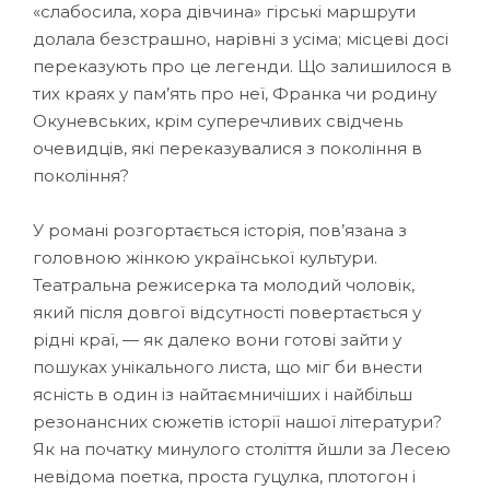
«слабосила, хора дівчина» гірські маршрути
долала безстрашно, нарівні з усіма; місцеві досі
переказують про це легенди. Що залишилося в
тих краях у пам’ять про неї, Франка чи родину
Окуневських, крім суперечливих свідчень
очевидців, які переказувалися з покоління в
покоління?
У романі розгортається історія, пов’язана з
головною жінкою української культури.
Театральна режисерка та молодий чоловік,
який після довгої відсутності повертається у
рідні краї, — як далеко вони готові зайти у
пошуках унікального листа, що міг би внести
ясність в один із найтаємничіших і найбільш
резонансних сюжетів історії нашої літератури?
Як на початку минулого століття йшли за Лесею
невідома поетка, проста гуцулка, плотогон і