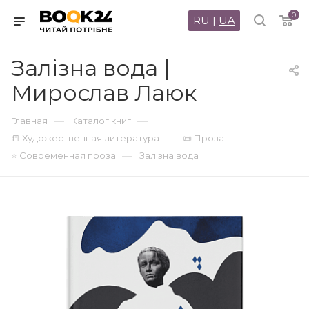
0
RU
|
UA
Залізна вода |
Мирослав Лаюк
—
—
Главная
Каталог книг
—
—
📒 Художественная литература
📜 Проза
—
⭐ Современная проза
Залізна вода