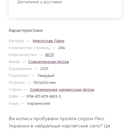
Детальнее о доставке
Характеристики
Авторы
—
Мирослав Лаюк
Количество страниц
—
264
Издательство
—
ВСЛ
Жанр
—
Современная проза
Год издания
—
2021
Переплет
—
Твердый
Формат
—
130x200 мм
Серия
—
Современная украинская проза
ISBN
—
978-617-679-883-5
Язык
—
Украинский
Ви колись пробували пройти слідом Лесі
Українки в найдальше карпатське село? Ця