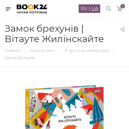
0
RU
|
UA
Замок брехунів |
Вітауте Жилінскайте
—
—
—
Главная
Каталог книг
👨 Детская литература
Замок брехунів