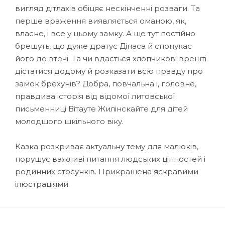
вигляд дітлахів обіцяє нескінченні розваги. Та
перше враження виявляється оманою, як,
власне, і все у цьому замку. А ще тут постійно
брешуть, що дуже дратує Дінаса й спонукає
його до втечі. Та чи вдасться хлопчикові врешті
дістатися додому й розказати всю правду про
замок брехунів? Добра, повчальна і, головне,
правдива історія від відомої литовської
письменниці Вітауте Жилінскайте для дітей
молодшого шкільного віку.
Казка розкриває актуальну тему для малюків,
порушує важливі питання людських цінностей і
родинних стосунків. Прикрашена яскравими
ілюстраціями.