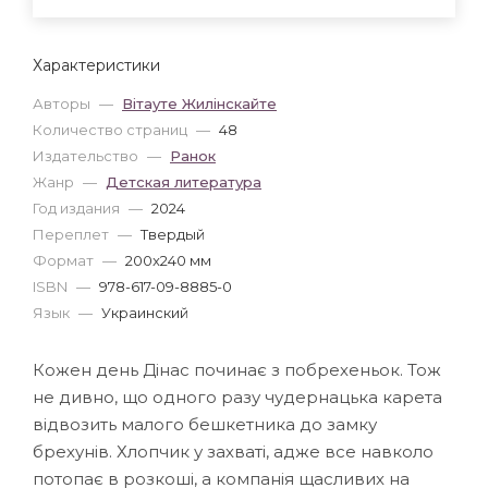
Характеристики
Авторы
—
Вітауте Жилінскайте
Количество страниц
—
48
Издательство
—
Ранок
Жанр
—
Детская литература
Год издания
—
2024
Переплет
—
Твердый
Формат
—
200x240 мм
ISBN
—
978-617-09-8885-0
Язык
—
Украинский
Кожен день Дінас починає з побрехеньок. Тож
не дивно, що одного разу чудернацька карета
відвозить малого бешкетника до замку
брехунів. Хлопчик у захваті, адже все навколо
потопає в розкоші, а компанія щасливих на