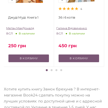
4
Джуді Муді. Книга 1
36 і 6 котів
Меґан МакДоналд
Галина Вдовиченко
ВСЛ
ВСЛ
В наличии
В наличии
250
грн
450
грн
В КОРЗИНУ
В КОРЗИНУ
Хотите купить книгу Замок брехунів ? В интернет-
магазине Book24 сделать покупку можно на
лучших условиях: по доступной цене и с адресной
доставкой по Украине в течение 1-5 дней. У нас