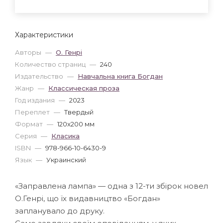
Характеристики
Авторы
—
О. Генрі
Количество страниц
—
240
Издательство
—
Навчальна книга Богдан
Жанр
—
Классическая проза
Год издания
—
2023
Переплет
—
Твердый
Формат
—
120x200 мм
Серия
—
Класика
ISBN
—
978-966-10-6430-9
Язык
—
Украинский
«Заправлена лампа» — одна з 12-ти збірок новел
О.Генрі, що їх видавництво «Богдан»
запланувало до друку.