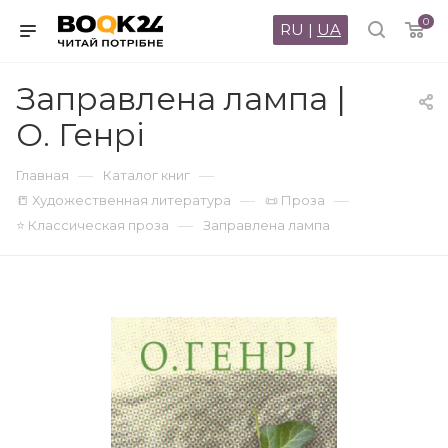
0
RU
|
UA
Заправлена лампа |
О. Генрі
—
—
Главная
Каталог книг
—
—
📒 Художественная литература
📜 Проза
—
⭐ Классическая проза
Заправлена лампа