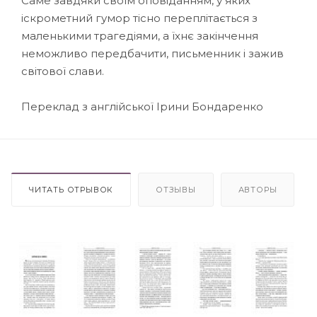
Саме завдяки своїм оповіданням, у яких
іскрометний гумор тісно переплітається з
маленькими трагедіями, а їхнє закінчення
неможливо передбачити, письменник і зажив
світової слави.
Переклад з англійської Ірини Бондаренко
ЧИТАТЬ ОТРЫВОК
ОТЗЫВЫ
АВТОРЫ