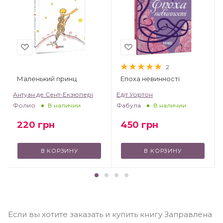
2
Маленький принц
Епоха невинності
т
Антуан де Сент-Екзюпері
Едіт Уортон
Фолио
Фабула
В наличии
В наличии
220
грн
450
грн
В КОРЗИНУ
В КОРЗИНУ
Если вы хотите заказать и купить книгу Заправлена