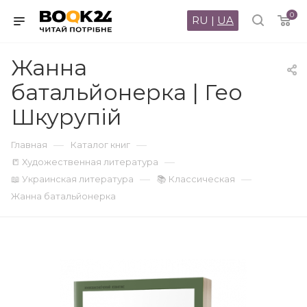
0
RU
|
UA
Жанна
батальйонерка | Гео
Шкурупій
—
—
Главная
Каталог книг
—
📒 Художественная литература
—
—
📖 Украинская литература
📚 Классическая
Жанна батальйонерка