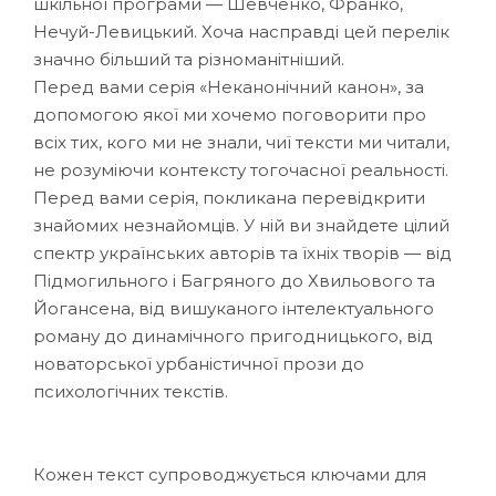
шкільної програми — Шевченко, Франко,
Нечуй-Левицький. Хоча насправді цей перелік
значно більший та різноманітніший.
Перед вами серія «Неканонічний канон», за
допомогою якої ми хочемо поговорити про
всіх тих, кого ми не знали, чиї тексти ми читали,
не розуміючи контексту тогочасної реальності.
Перед вами серія, покликана перевідкрити
знайомих незнайомців. У ній ви знайдете цілий
спектр українських авторів та їхніх творів — від
Підмогильного і Багряного до Хвильового та
Йогансена, від вишуканого інтелектуального
роману до динамічного пригодницького, від
новаторської урбаністичної прози до
психологічних текстів.
Кожен текст супроводжується ключами для