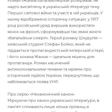
Роман «Жанна батальйонерка» розкриває не
надто висвітлену в українській літературі тему
Першої світової війни та участі в ній українців. У
ньому відображено історичну ситуацію: у 1917
році російський уряд вирішив використати
жінок на фронті, сформувавши так звані жіночі
«батальйони смерті». Герой роману Шкурупія —
київський студент Стефан Бойко, який не
піддається пропагандистській імперській істерії,
і його кохана Жанна — ідеальна мішень для
пропаганди. Роман насичений
антиколоніальними темами та мріями про
історичний підйом України, передчуттями, що
наближається поява УНР.
Про серію «Неканонічний канон»
Міркуючи про канон української літератури, в
пам’яті спливають лише кілька прізвищ зі