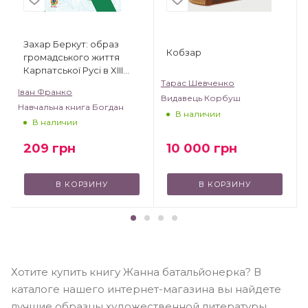
Захар Беркут: образ
Кобзар
громадського життя
Карпатської Русі в XIII
віці: історична повість
Тарас Шевченко
Іван Франко
Видавець Корбуш
Навчальна книга Богдан
В наличии
В наличии
10 000
грн
209
грн
В КОРЗИНУ
В КОРЗИНУ
Хотите купить книгу Жанна батальйонерка? В
каталоге нашего интернет-магазина вы найдете
лучшие образцы художественной литературы,