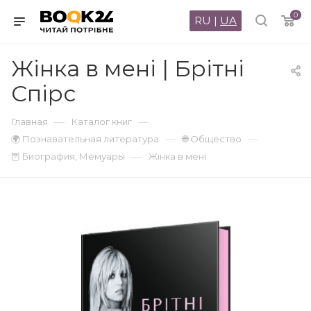
0
RU
|
UA
Жінка в мені | Брітні
Спірс
—
—
Главная
Каталог книг
—
—
🌍 Познавательная литература
🌐 Общество
—
🦉 Биография, Мемуары
Жінка в мені