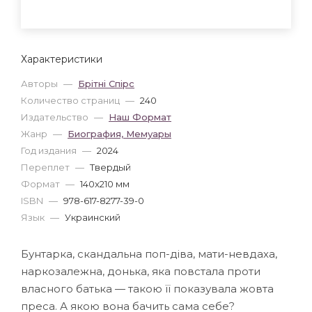
Характеристики
Авторы
—
Брітні Спірс
Количество страниц
—
240
Издательство
—
Наш Формат
Жанр
—
Биография, Мемуары
Год издания
—
2024
Переплет
—
Твердый
Формат
—
140x210 мм
ISBN
—
978-617-8277-39-0
Язык
—
Украинский
Бунтарка, скандальна поп-діва, мати-невдаха,
наркозалежна, донька, яка повстала проти
власного батька — такою її показувала жовта
преса. А якою вона бачить сама себе?