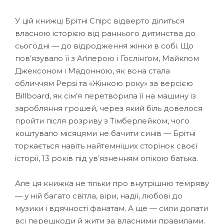
У цій книжці Брітні Спірс відверто ділиться
власною історією від раннього дитинства до
сьогодні — до відродження жінки в собі. Що
пов’язувало її з Аґілерою і Ґослінґом, Майклом
Джексоном і Мадонною, як вона стала
обличчям Pepsi та «Жінкою року» за версією
Billboard, як сім’я перетворила її на машину із
заробляння грошей, через який біль довелося
пройти після розриву з Тімберлейком, чого
коштувало місяцями не бачити синів — Брітні
торкається навіть найтемніших сторінок своєї
історії, 13 років під ув’язненням опікою батька.
Але ця книжка не тільки про внутрішню темряву
— у ній багато світла, віри, надії, любові до
музики і вдячності фанатам. А ще — сили долати
всі перешкоди й жити за власними правилами.