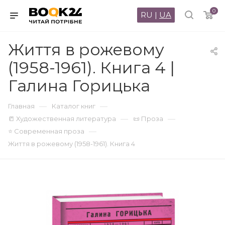
0
RU
|
UA
Життя в рожевому
(1958-1961). Книга 4 |
Галина Горицька
—
—
Главная
Каталог книг
—
—
📒 Художественная литература
📜 Проза
—
⭐ Современная проза
Життя в рожевому (1958-1961). Книга 4