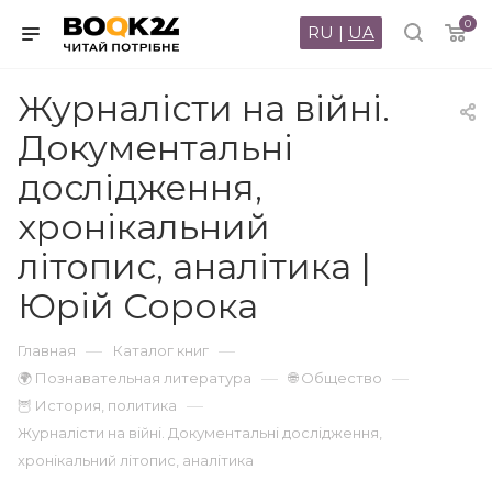
0
RU
|
UA
Журналісти на війні.
Документальні
дослідження,
хронікальний
літопис, аналітика |
Юрій Сорока
—
—
Главная
Каталог книг
—
—
🌍 Познавательная литература
🌐 Общество
—
🦉 История, политика
Журналісти на війні. Документальні дослідження,
хронікальний літопис, аналітика