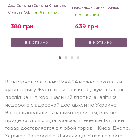
Дед Свирид (Свирид Опанасович)
Навчальна книга Богдан
Сілаєва О.В.
В наличии
В наличии
380
грн
439
грн
В КОРЗИНУ
В КОРЗИНУ
В интернет-магазине Book24 можно заказать и
купить книгу Журналісти на війні. Документальні
дослідження, хронікальний літопис, аналітика
недорого с адресной доставкой по Украине.
Воспользовавшись нашим сервисом, вам не
придется долго ждать заказ. В течение 1-5 дней
товар доставляется в любой город – Киев, Днепр,
Харьков, Запорожье, Львов и др. У нас на сайте