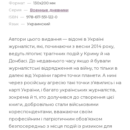
Формат
—
130x200 мм
Серия
—
Военные дневники
ISBN
—
978-617-551-122-0
Язык
—
Украинский
Автори цього видання — відомі в Україні
журналісти, які, починаючи з весни 2014 року,
ведуть літопис трагічних подій у Криму й на
Донбасі. До недавнього часу якщо й бували
журналістські відрядження на війну, то тільки в
далекі від України гарячі точки планети. А нині
через російську агресію такі точки з’явились і на
карті України, і багато українських журналістів,
зокрема й ті, хто долучився до створення цієї
книги, добровільно стали військовими
кореспондентами, вважаючи своїм
професійним і патріотичним обов’язком
безпосередньо з місця подій із ризиком для