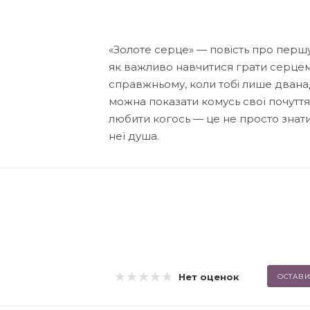
«Золоте серце» — повість про першу 
як важливо навчитися грати серцем.
справжньому, коли тобі лише дванад
можна показати комусь свої почуття
любити когось — це не просто знати, 
неї душа.
Нет оценок
ОСТАВИ