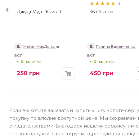
4
Джуді Муді. Книга 1
36 і 6 котів
Меґан МакДоналд
Галина Вдовиченко
ВСЛ
ВСЛ
В наличии
В наличии
250
грн
450
грн
Если вы хотите заказать и купить книгу Золоте се
покупку по вполне доступной цене. Мы сохраняем 
с издательствами. Благодаря нашему сервису, инте
несколько дней. Гарантируем адресную доставку за