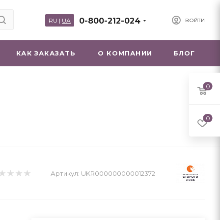
0-800-212-024
RU
|
UA
ВОЙТИ
КАК ЗАКАЗАТЬ
О КОМПАНИИ
БЛОГ
0
0
Артикул:
UKR000000000012372