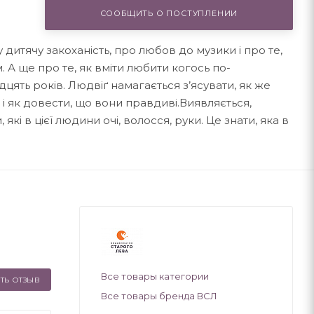
СООБЩИТЬ О ПОСТУПЛЕНИИ
дитячу закоханість, про любов до музики і про те,
 А ще про те, як вміти любити когось по-
цять років. Людвіґ намагається з’ясувати, як же
 і як довести, що вони правдиві.Виявляється,
які в цієї людини очі, волосся, руки. Це знати, яка в
Все товары категории
ТЬ ОТЗЫВ
Все товары бренда ВСЛ