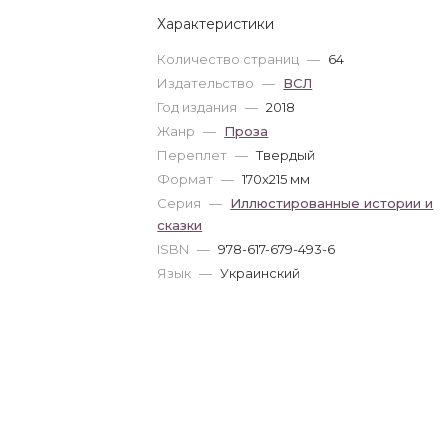
Характеристики
Количество страниц
—
64
Издательство
—
ВСЛ
Год издания
—
2018
Жанр
—
Проза
Переплет
—
Твердый
Формат
—
170x215 мм
Серия
—
Иллюстированные истории и
сказки
ISBN
—
978-617-679-493-6
Язык
—
Украинский