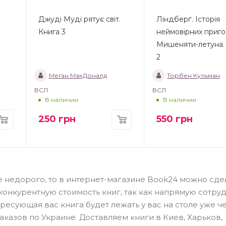
Джуді Муді рятує світ.
Ліндберґ. Історія
Книга 3
неймовірних приг
Мишеняти-летуна.
2
Меґан МакДоналд
Торбен Кульман
ВСЛ
ВСЛ
В наличии
В наличии
250
грн
550
грн
рце недорого, то в интернет-магазине Book24 можно сде
конкурентную стоимость книг, так как напрямую сотру
ресующая вас книга будет лежать у вас на столе уже ч
казов по Украине. Доставляем книги в Киев, Харьков,