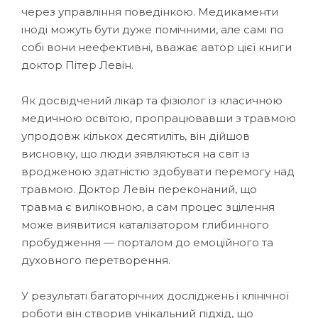
через управління поведінкою. Медикаменти
іноді можуть бути дуже помічними, але самі по
собі вони неефективні, вважає автор цієї книги
доктор Пітер Левін.
Як досвідчений лікар та фізіолог із класичною
медичною освітою, пропрацювавши з травмою
упродовж кількох десятиліть, він дійшов
висновку, що люди зявляються на світ із
вродженою здатністю здобувати перемогу над
травмою. Доктор Левін переконаний, що
травма є виліковною, а сам процес зцілення
може виявитися каталізатором глибинного
пробудження — порталом до емоційного та
духовного перетворення.
У результаті багаторічних досліджень і клінічної
роботи він створив унікальний підхід, що