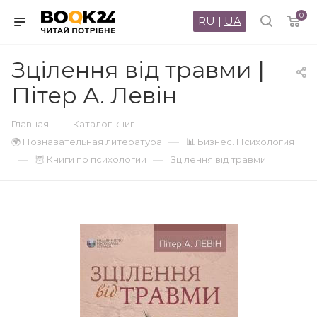
0
RU
|
UA
Зцілення від травми |
Пітер А. Левін
—
—
Главная
Каталог книг
—
🌍 Познавательная литература
📊 Бизнес. Психология
—
—
🦉 Книги по психологии
Зцілення від травми