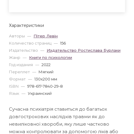
Характеристики
Авторы
—
Пітер Левін
Количество страниц
—
156
Издательство
—
Издательство Ростислава Бурлаки
Жанр
—
Книги по психологии
Год издания
—
2022
Переплет
—
Мягкий
Формат
—
130x200 мм
ISBN
—
978-617-7840-29-8
Язык
—
Украинский
Сучасна психіатрія ставиться до багатьох
довгострокових наслідків травми як до
невиліковної хвороби, яку лише частково
можна контролювати за допомогою ліків або