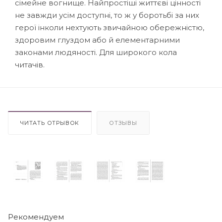
сімейне вогнище. Найпростіші життєві цінності
не завжди усім доступні, то ж у боротьбі за них
герої інколи нехтують звичайною обережністю,
здоровим глуздом або й елементарними
законами людяності. Для широкого кола
читачів.
ЧИТАТЬ ОТРЫВОК
ОТЗЫВЫ
Рекомендуем