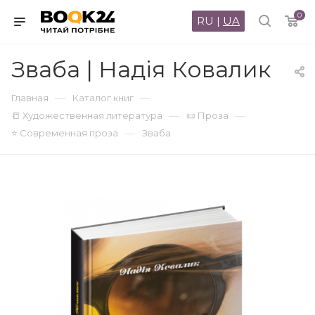
0
RU
|
UA
Зваба | Надія Ковалик
—
—
Главная
Каталог книг
—
—
📒 Художественная литература
📜 Проза
—
⭐ Современная проза
Зваба