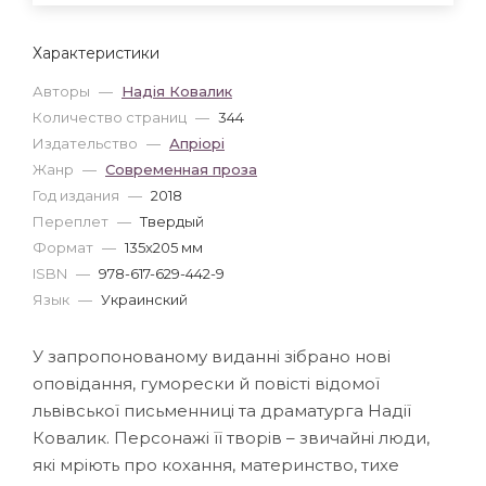
Характеристики
Авторы
—
Надія Ковалик
Количество страниц
—
344
Издательство
—
Апріорі
Жанр
—
Современная проза
Год издания
—
2018
Переплет
—
Твердый
Формат
—
135x205 мм
ISBN
—
978-617-629-442-9
Язык
—
Украинский
У запропонованому виданні зібрано нові
оповідання, гуморески й повісті відомої
львівської письменниці та драматурга Надії
Ковалик. Персонажі її творів – звичайні люди,
які мріють про кохання, материнство, тихе