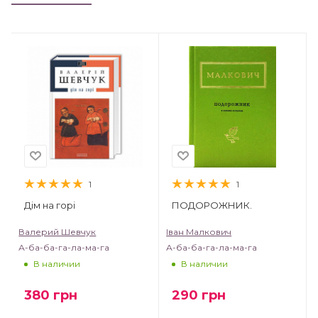
1
1
Дім на горі
ПОДОРОЖНИК.
Валерий Шевчук
Іван Малкович
А-ба-ба-га-ла-ма-га
А-ба-ба-га-ла-ма-га
В наличии
В наличии
380
грн
290
грн