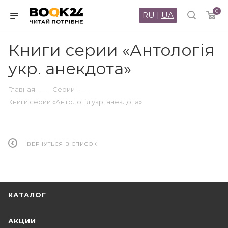
0
RU
|
UA
Книги серии «Антологiя
укр. анекдота»
—
—
Главная
Серии
Книги серии «Антологiя укр. анекдота»
ВЕРНУТЬСЯ В СПИСОК
КАТАЛОГ
АКЦИИ