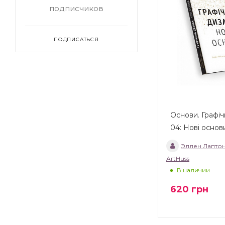
подписчиков
ПОДПИСАТЬСЯ
Основи. Графі
04: Нові основ
Эллен Лапто
ArtHuss
В наличии
620
грн