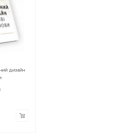
чний дизайн
и
н