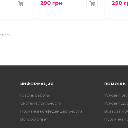
290
грн
290
г
СПИСОК
ИНФОРМАЦИЯ
ПОМОЩЬ
График работы
Условия оп
Система лояльности
Условия до
Политика конфиденциальности
Возврат и 
Вопрос-ответ
Публичная 