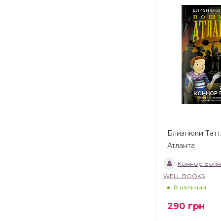
Близнюки Татт
Атланта
Коннор Бойя
WELL BOOKS
В наличии
290
грн