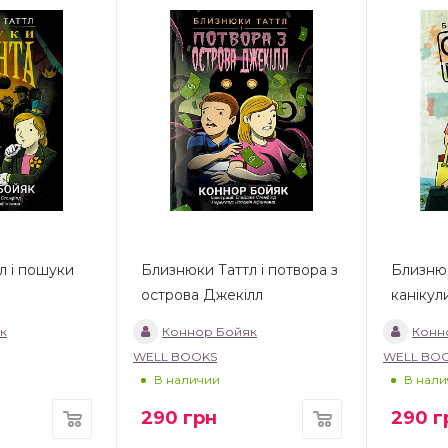
л і пошуки
Близнюки Таттл і потвора з
Близнюк
острова Джекілл
канікул
к
Коннор Бойяк
Конн
WELL BOOKS
WELL BO
В наличии
В нали
290
грн
290
г