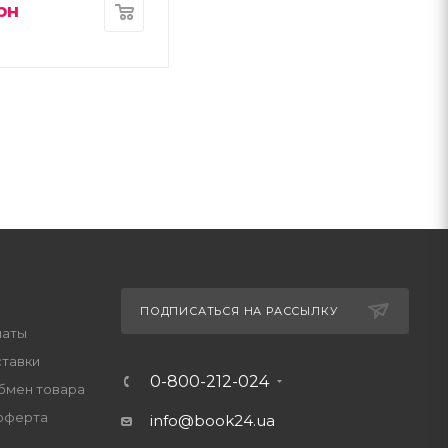
рн
ПОДПИСАТЬСЯ НА РАССЫЛКУ
латы
ставки
0-800-212-024
обмен товара
оферта
info@book24.ua