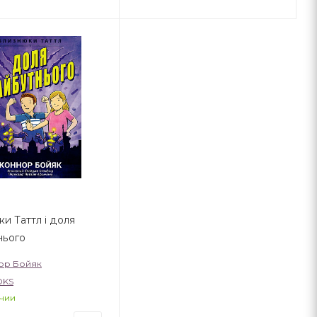
и Таттл і доля
нього
ор Бойяк
OKS
чии