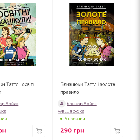
и Таттл і освітні
Близнюки Таттл і золоте
и
правило
ор Бойяк
Коннор Бойяк
OKS
WELL BOOKS
чии
В наличии
рн
290
грн