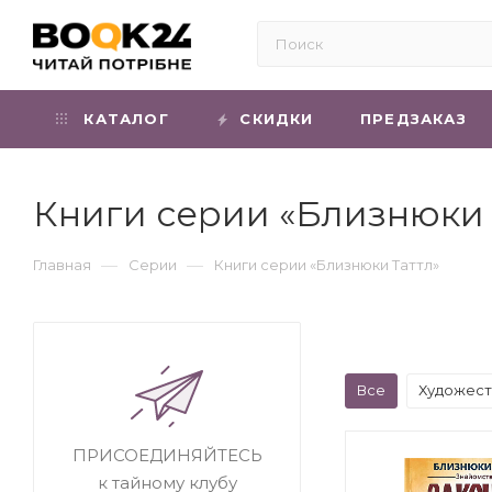
КАТАЛОГ
СКИДКИ
ПРЕДЗАКАЗ
Книги серии «Близнюки 
—
—
Главная
Серии
Книги серии «Близнюки Таттл»
Все
Художест
ПРИСОЕДИНЯЙТЕСЬ
к тайному клубу