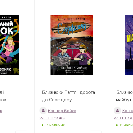
 і
Близнюки Таттл і дорога
Близнюк
нок
до Серфдому
майбут
к
Коннор Бойяк
Конн
WELL BOOKS
WELL BO
В наличии
В нали