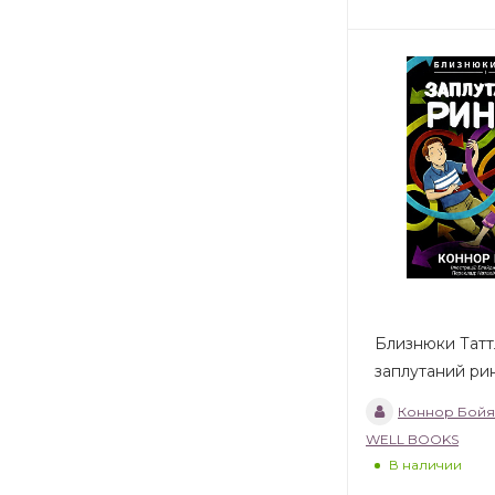
Близнюки Таттл
заплутаний ри
Коннор Бойя
WELL BOOKS
В наличии