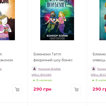
л.
Близнюки Таттл:
Близнюк
законом
феєричний шоу-бізнес
олівець
к
Коннор Бойяк
Конн
WELL BOOKS
WELL BO
В наличии
В нали
290
грн
290
г