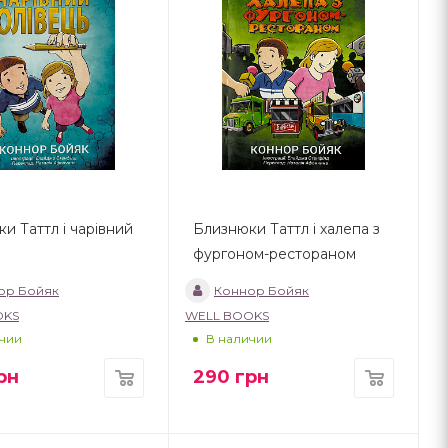
и Таттл і чарівний
Близнюки Таттл і халепа з
фургоном-рестораном
ор Бойяк
Коннор Бойяк
OKS
WELL BOOKS
чии
В наличии
рн
290
грн