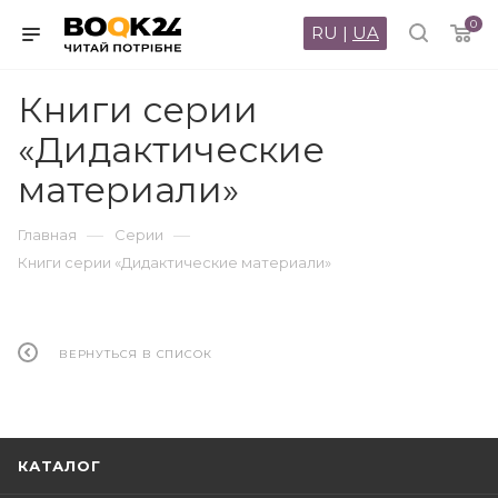
0
RU
|
UA
Книги серии
«Дидактические
материали»
—
—
Главная
Серии
Книги серии «Дидактические материали»
ВЕРНУТЬСЯ В СПИСОК
КАТАЛОГ