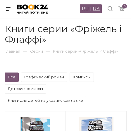
0
RU
|
UA
Книги серии «Фріжель і
Флаффі»
—
—
Главная
Серии
Книги серии «Фріжель і Флаффі»
Все
Графический роман
Комиксы
Детские комиксы
Книги для детей на украинском языке