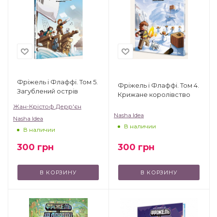
Фріжель і Флаффі. Том 5.
Фріжель і Флаффі. Том 4.
Загублений острів
Крижане королівство
Жан-Крістоф Дерр'єн
Nasha Idea
Nasha Idea
В наличии
В наличии
300
грн
300
грн
В КОРЗИНУ
В КОРЗИНУ