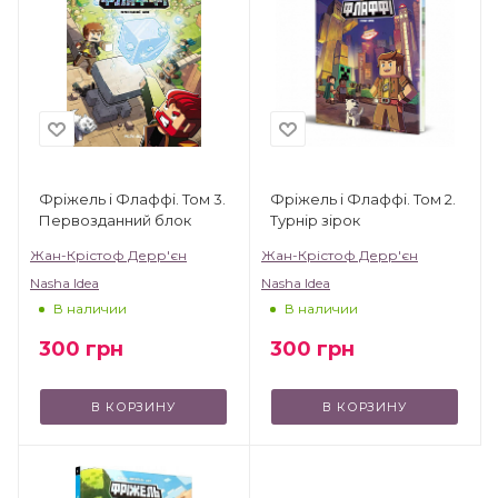
Фріжель і Флаффі. Том 3.
Фріжель і Флаффі. Том 2.
Первозданний блок
Турнір зірок
Жан-Крістоф Дерр'єн
Жан-Крістоф Дерр'єн
Nasha Idea
Nasha Idea
В наличии
В наличии
300
грн
300
грн
В КОРЗИНУ
В КОРЗИНУ