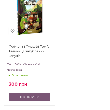
Фріжель і Флаффі. Том 1.
Таємниця загублених
кавунів
Жан-Крістоф Дерр'єн
Nasha Idea
В наличии
300
грн
В КОРЗИНУ