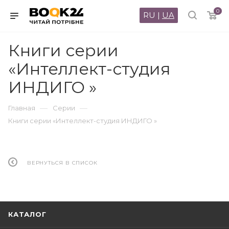
0
RU
|
UA
Книги серии
«Интеллект-студия
ИНДИГО »
—
—
Главная
Серии
Книги серии «Интеллект-студия ИНДИГО »
ВЕРНУТЬСЯ В СПИСОК
КАТАЛОГ