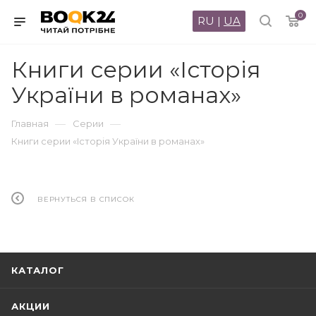
0
RU
|
UA
Книги серии «Iсторiя
України в романах»
—
—
Главная
Серии
Книги серии «Iсторiя України в романах»
ВЕРНУТЬСЯ В СПИСОК
КАТАЛОГ
АКЦИИ