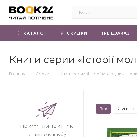
КАТАЛОГ
СКИДКИ
ПРЕДЗАКАЗ
Книги серии «Історії м
—
—
Главная
Серии
Книги серии «Історії молодшим шко
Все
Книги ав
ПРИСОЕДИНЯЙТЕСЬ
к тайному клубу