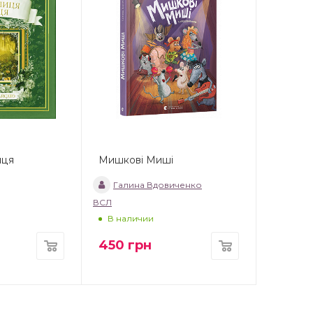
нця
Мишкові Миші
Галина Вдовиченко
ВСЛ
В наличии
450
грн