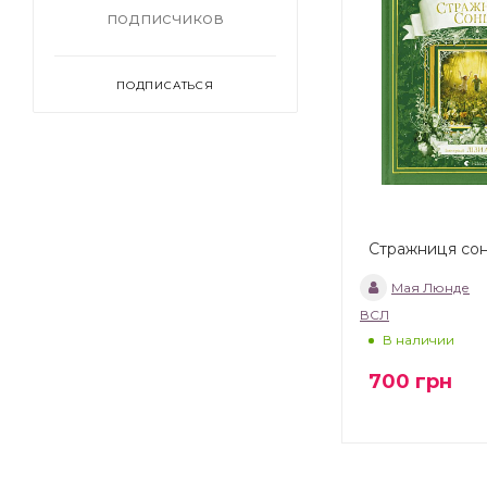
подписчиков
ПОДПИСАТЬСЯ
Стражниця со
Мая Люнде
ВСЛ
В наличии
700
грн