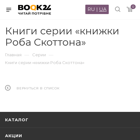
0
RU
|
UA
Книги серии «книжки
Роба Скоттона»
—
—
Главная
Серии
Книги серии «книжки Роба Скоттона»
ВЕРНУТЬСЯ В СПИСОК
КАТАЛОГ
АКЦИИ