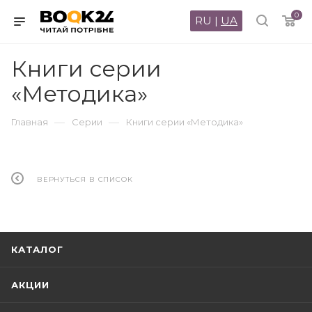
0
RU
|
UA
Книги серии
«Методика»
—
—
Главная
Серии
Книги серии «Методика»
ВЕРНУТЬСЯ В СПИСОК
КАТАЛОГ
АКЦИИ