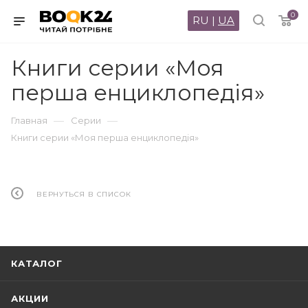
0
RU
|
UA
Книги серии «Моя
перша енциклопедія»
—
—
Главная
Серии
Книги серии «Моя перша енциклопедія»
ВЕРНУТЬСЯ В СПИСОК
КАТАЛОГ
АКЦИИ