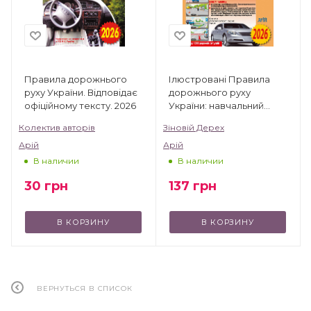
Правила дорожнього
Ілюстровані Правила
руху України. Відповідає
дорожнього руху
офіційному тексту. 2026
України: навчальний
посібник
Колектив авторів
Зіновій Дерех
Арій
Арій
В наличии
В наличии
30
грн
137
грн
В КОРЗИНУ
В КОРЗИНУ
ВЕРНУТЬСЯ В СПИСОК