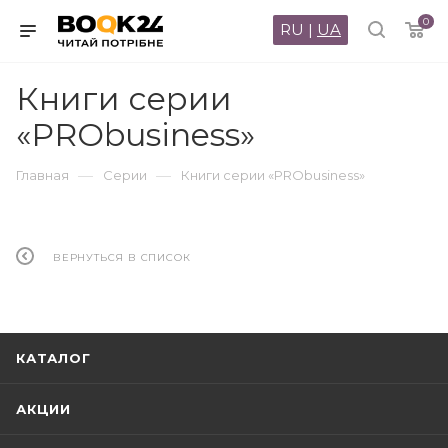
0
RU
|
UA
Книги серии
«PRObusiness»
—
—
Главная
Серии
Книги серии «PRObusiness»
ВЕРНУТЬСЯ В СПИСОК
КАТАЛОГ
АКЦИИ