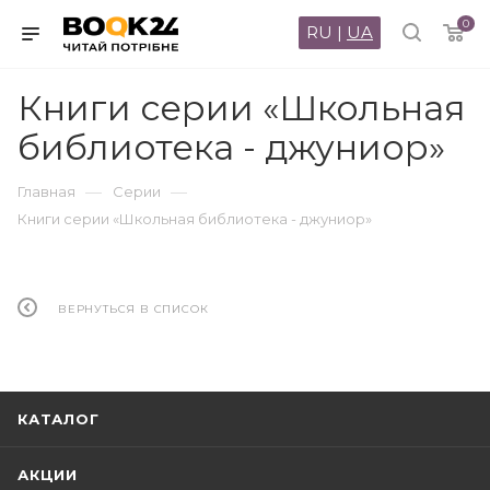
0
RU
|
UA
Книги серии «Школьная
библиотека - джуниор»
—
—
Главная
Серии
Книги серии «Школьная библиотека - джуниор»
ВЕРНУТЬСЯ В СПИСОК
КАТАЛОГ
АКЦИИ