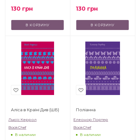
130
грн
130
грн
В КОРЗИНУ
В КОРЗИНУ
Аліса в Країні Див (ШБ)
Поліанна
Льюїс Керрол
Елеонор Портер
BookChef
BookChef
В наличии
В наличии