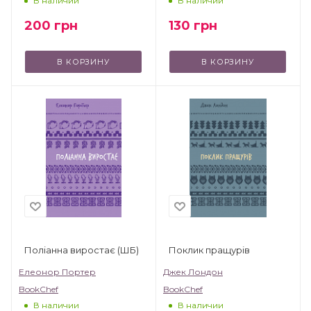
В наличии
В наличии
200
грн
130
грн
В КОРЗИНУ
В КОРЗИНУ
Поліанна виростає (ШБ)
Поклик пращурів
Елеонор Портер
Джек Лондон
BookChef
BookChef
В наличии
В наличии