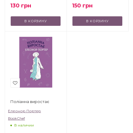
130
грн
150
грн
В КОРЗИНУ
В КОРЗИНУ
Поліанна виростає
Елеонор Портер
BookChef
В наличии