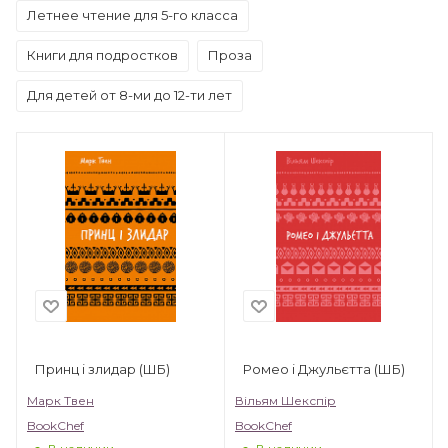
Летнее чтение для 5-го класса
Книги для подростков
Проза
Для детей от 8-ми до 12-ти лет
Принц і злидар (ШБ)
Ромео і Джульєтта (ШБ)
Марк Твен
Вільям Шекспір
BookChef
BookChef