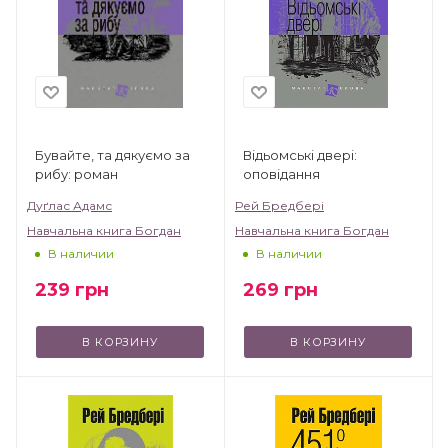
Бувайте, та дякуємо за
Відьомські двері:
рибу: роман
оповідання
Дуґлас Адамс
Рей Бредбері
Навчальна книга Богдан
Навчальна книга Богдан
В наличии
В наличии
239
грн
269
грн
В КОРЗИНУ
В КОРЗИНУ