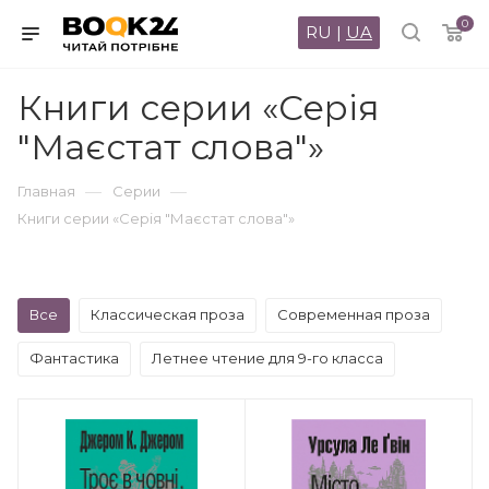
0
RU
|
UA
Книги серии «Серія
"Маєстат слова"»
—
—
Главная
Серии
Книги серии «Серія "Маєстат слова"»
Все
Классическая проза
Современная проза
Фантастика
Летнее чтение для 9-го класса