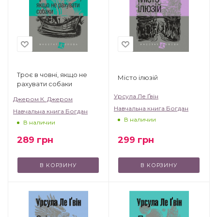
Троє в човні, якщо не
Місто ілюзій
рахувати собаки
Урсула Ле Ґвін
Джером К. Джером
Навчальна книга Богдан
Навчальна книга Богдан
В наличии
В наличии
299
грн
289
грн
В КОРЗИНУ
В КОРЗИНУ